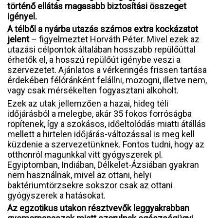
történő ellátás magasabb biztosítási összeget
igényel.
A télből a nyárba utazás számos extra kockázatot
jelent
– figyelmeztet Horváth Péter. Mivel ezek az
utazási célpontok általában hosszabb repülőúttal
érhetők el, a hosszú repülőút igénybe veszi a
szervezetet. Ajánlatos a vérkeringés frissen tartása
érdekében félóránként felállni, mozogni, illetve nem,
vagy csak mérsékelten fogyasztani alkoholt.
Ezek az utak jellemzően a hazai, hideg téli
időjárásból a melegbe, akár 35 fokos forróságba
röpítenek, így a szokásos, időeltolódás miatti átállás
mellett a hirtelen időjárás-változással is meg kell
küzdenie a szervezetünknek. Fontos tudni, hogy az
otthonról magunkkal vitt gyógyszerek pl.
Egyiptomban, Indiában, Délkelet-Ázsiában gyakran
nem használnak, mivel az ottani, helyi
baktériumtörzsekre sokszor csak az ottani
gyógyszerek a hatásokat.
Az egzotikus utakon résztvevők leggyakrabban