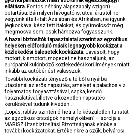
gyomorpanaszok miatt szorulnak egészségügyi
ellátásra.
Fontos néhány alapszabály szigorú
betartása. Bármilyen hívogató is, utcai árustól ne
vegyünk ételt-italt Ázsiában és Afrikában, ne igyunk
jégkockával készített italokat, és gyümölcsöt még
megmosva sem, csak hámozva fogyasszunk.
A hazai biztosítók tapasztalatai szerint az egzotikus
helyeken előforduló másik legnagyobb kockázat a
közlekedési balesetek kockázata.
Javasolt, hogy
motort, kismotort, mopedet ne használjunk, az
európaitól különböző közlekedési körülmények miatt
inkább az autóbérlést válasszuk.
További kockázati tényező a télből a nyárba
utazásnál az erős napsütés, amelyet a palackos víz
folyamatos fogyasztásával, sapka, kendő
használatával, illetve a közvetlen napsütés
kerülésével tudunk kivédeni.
„Lopás, rablás szintén érheti a felkészületlen turistát
az egzotikus országok némelyikében” – sorolja a
MABISZ Utasbiztosítási Bizottságának elnöke a
további kockázatokat. Értékeinkre a szűk, belvárosi