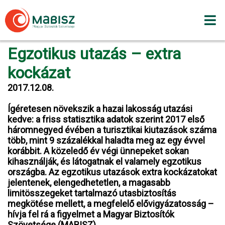
Skip
to
content
Egzotikus utazás – extra
kockázat
2017.12.08.
Ígéretesen növekszik a hazai lakosság utazási
kedve: a friss statisztika adatok szerint 2017 első
háromnegyed évében a turisztikai kiutazások száma
több, mint 9 százalékkal haladta meg az egy évvel
korábbit. A közeledő év végi ünnepeket sokan
kihasználják, és látogatnak el valamely egzotikus
országba. Az egzotikus utazások extra kockázatokat
jelentenek, elengedhetetlen, a magasabb
limitösszegeket tartalmazó utasbiztosítás
megkötése mellett, a megfelelő elővigyázatosság –
hívja fel rá a figyelmet a Magyar Biztosítók
Szövetsége (MABISZ).