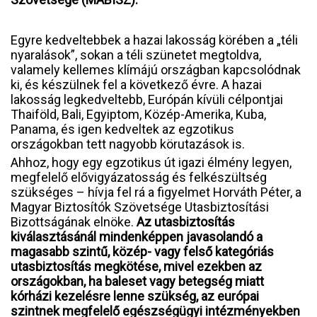
Egyre kedveltebbek a hazai lakosság körében a „téli
nyaralások”, sokan a téli szünetet megtoldva,
valamely kellemes klímájú országban kapcsolódnak
ki, és készülnek fel a következő évre. A hazai
lakosság legkedveltebb, Európán kívüli célpontjai
Thaiföld, Bali, Egyiptom, Közép-Amerika, Kuba,
Panama, és igen kedveltek az egzotikus
országokban tett nagyobb körutazások is.
Ahhoz, hogy egy egzotikus út igazi élmény legyen,
megfelelő elővigyázatosság és felkészültség
szükséges – hívja fel rá a figyelmet Horváth Péter, a
Magyar Biztosítók Szövetsége Utasbiztosítási
Bizottságának elnöke.
Az utasbiztosítás
kiválasztásánál mindenképpen javasolandó a
magasabb szintű, közép- vagy felső kategóriás
utasbiztosítás megkötése, mivel ezekben az
országokban, ha baleset vagy betegség miatt
kórházi kezelésre lenne szükség, az európai
szintnek megfelelő egészségügyi intézményekben