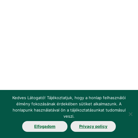
Kedves Látogató! Tájékoztatjuk, hogy a honlap felhasználói
élmény fokozásának érdekében sütiket alkalmazunk. A
honlapunk használatával ön a tájékoztatásunkat tudomásul
Impresszum
Jogi nyilatkozat
Jogszabályok
veszi.
Elfogadom
Privacy policy
Fogalomtár
Elérhetőségek
Álláshirdetés