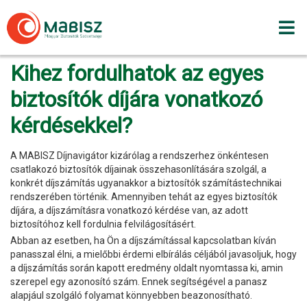
Skip
to
content
Kihez fordulhatok az egyes
biztosítók díjára vonatkozó
kérdésekkel?
A MABISZ Díjnavigátor kizárólag a rendszerhez önkéntesen
csatlakozó biztosítók díjainak összehasonlítására szolgál, a
konkrét díjszámítás ugyanakkor a biztosítók számítástechnikai
rendszerében történik. Amennyiben tehát az egyes biztosítók
díjára, a díjszámításra vonatkozó kérdése van, az adott
biztosítóhoz kell fordulnia felvilágosításért.
Abban az esetben, ha Ön a díjszámítással kapcsolatban kíván
panasszal élni, a mielőbbi érdemi elbírálás céljából javasoljuk, hogy
a díjszámítás során kapott eredmény oldalt nyomtassa ki, amin
szerepel egy azonosító szám. Ennek segítségével a panasz
alapjául szolgáló folyamat könnyebben beazonosítható.