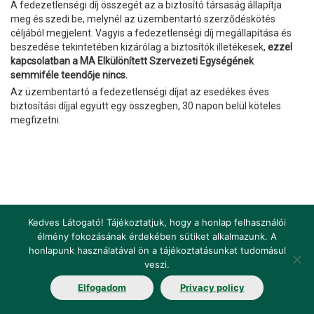
A fedezetlenségi díj összegét az a biztosító társaság állapítja
meg és szedi be, melynél az üzembentartó szerződéskötés
céljából megjelent. Vagyis a fedezetlenségi díj megállapítása és
beszedése tekintetében kizárólag a biztosítók illetékesek,
ezzel
kapcsolatban a MA Elkülönített Szervezeti Egységének
semmiféle teendője nincs.
Az üzembentartó a fedezetlenségi díjat az esedékes éves
biztosítási díjjal együtt egy összegben, 30 napon belül köteles
megfizetni.
Kedves Látogató! Tájékoztatjuk, hogy a honlap felhasználói
élmény fokozásának érdekében sütiket alkalmazunk. A
honlapunk használatával ön a tájékoztatásunkat tudomásul
Impresszum
Jogi nyilatkozat
Jogszabályok
veszi.
Elfogadom
Privacy policy
Fogalomtár
Elérhetőségek
Álláshirdetés