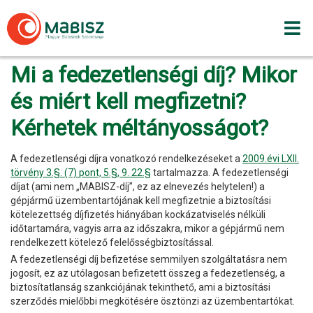
Skip
to
content
Mi a fedezetlenségi díj? Mikor
és miért kell megfizetni?
Kérhetek méltányosságot?
A fedezetlenségi díjra vonatkozó rendelkezéseket a
2009.évi LXII.
törvény 3.§. (7) pont, 5.§, 9. 22.§
tartalmazza. A fedezetlenségi
díjat (ami nem „MABISZ-díj”, ez az elnevezés helytelen!) a
gépjármű üzembentartójának kell megfizetnie a biztosítási
kötelezettség díjfizetés hiányában kockázatviselés nélküli
időtartamára, vagyis arra az időszakra, mikor a gépjármű nem
rendelkezett kötelező felelősségbiztosítással.
A fedezetlenségi díj befizetése semmilyen szolgáltatásra nem
jogosít, ez az utólagosan befizetett összeg a fedezetlenség, a
biztosítatlanság szankciójának tekinthető, ami a biztosítási
szerződés mielőbbi megkötésére ösztönzi az üzembentartókat.