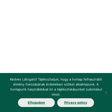
Kedves Látogató! Tájékoztatjuk, hogy a honlap felhasználói
élmény fokozásának érdekében sütiket alkalmazunk. A
honlapunk használatával ön a tájékoztatásunkat tudomásul
Impresszum
Jogi nyilatkozat
Jogszabályok
veszi.
Elfogadom
Privacy policy
Fogalomtár
Elérhetőségek
Álláshirdetés