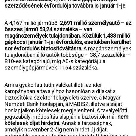
szerződésének évfordulója továbbra is január 1-je.
A 4,167 millió járműből
2,691 millió személyautó – az
összes jármű 53,24 százaléka – van
magánszemélyek tulajdonában. Közülük 1,433 millió
gépkocsi január 1-jei évfordulós, esetükben kerülhet
sor évfordulós biztosítóváltásra.
A magánszemélyek
tulajdonában álló autók többsége – 38,7 százaléka –
B10-es kategóriájú, míg A0-s kategóriájú a
személygépjárművek 11,64 százaléka.
Ami a gyakorlati tudnivalókat illeti: az idei
kampányban a tavalyihoz hasonlóan a díjakat a
biztosítók a szektor felügyeleti szerve, a Magyar
Nemzeti Bank honlapján, a MABISZ, illetve a saját
honlapjaikon kötelesek megjeleníteni. A tavalyelőtti
jogszabály-módosítás alapján a biztosítók már
nem
kötelesek díjat hirdetni.
Annak a társaságnak,
amelyik november 2-áig nem hirdet új díjat,
automatikusan az utoljára meghirdetett tarifája lesz