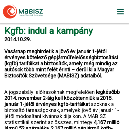
Skip
to
content
Kgfb: indul a kampány
2014.10.29.
Vasárnap meghirdetik a jövő év január 1-jétől
érvényes kötelező gépjárműfelelősségbiztosítási
(kgfb) tarifáikat a biztosítók, amely még mindig az
autósok több mint felét érinti – derül ki a Magyar
Biztosítók Szövetsége (MABISZ) adataiból.
A jogszabályi előírásoknak megfelelően
legkésőbb
2014. november 2-áig kell közzétenniük a 2015.
január 1-jétől érvényes kgfb-tarifáikat
azoknak a
biztosító társaságoknak, amelyek jövő év január 1-
jétől módosítani kívánnak díjaikon. A MABISZ
statisztikái szerint az összes, mintegy
4,167 millió
jármű 52 százaléka, 2,167 millió gépjármű kgfb-