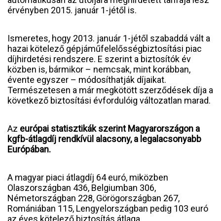
érvényben 2015. január 1-jétől is.
Ismeretes, hogy 2013. január 1-jétől szabaddá vált a
hazai kötelező gépjáműfelelősségbiztosítási piac
díjhirdetési rendszere. E szerint a biztosítók év
közben is, bármikor – nemcsak, mint korábban,
évente egyszer – módosíthatják díjaikat.
Természetesen a már megkötött szerződések díja a
következő biztosítási évfordulóig változatlan marad.
Az
európai statisztikák szerint Magyarországon a
kgfb-átlagdíj rendkívül alacsony, a legalacsonyabb
Európában.
A magyar piaci átlagdíj 64 euró, miközben
Olaszországban 436, Belgiumban 306,
Németországban 228, Görögországban 267,
Romániában 115, Lengyelországban pedig 103 euró
az éves kötelező biztosítás átlaga.