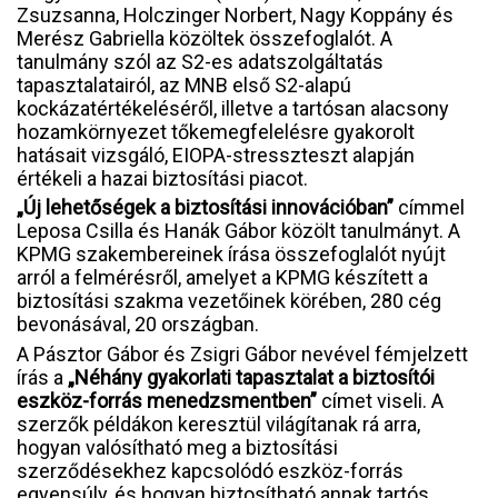
Zsuzsanna, Holczinger Norbert, Nagy Koppány és
Merész Gabriella közöltek összefoglalót. A
tanulmány szól az S2-es adatszolgáltatás
tapasztalatairól, az MNB első S2-alapú
kockázatértékeléséről, illetve a tartósan alacsony
hozamkörnyezet tőkemegfelelésre gyakorolt
hatásait vizsgáló, EIOPA-stresszteszt alapján
értékeli a hazai biztosítási piacot.
„Új lehetőségek a biztosítási innovációban”
címmel
Leposa Csilla és Hanák Gábor közölt tanulmányt. A
KPMG szakembereinek írása összefoglalót nyújt
arról a felmérésről, amelyet a KPMG készített a
biztosítási szakma vezetőinek körében, 280 cég
bevonásával, 20 országban.
A Pásztor Gábor és Zsigri Gábor nevével fémjelzett
írás a
„Néhány gyakorlati tapasztalat a biztosítói
eszköz-forrás menedzsmentben”
címet viseli. A
szerzők példákon keresztül világítanak rá arra,
hogyan valósítható meg a biztosítási
szerződésekhez kapcsolódó eszköz-forrás
egyensúly, és hogyan biztosítható annak tartós