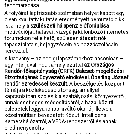
fennmaradása.
A folyóirat legfrissebb számában helyet kapott egy
olyan kvalitatív kutatás eredményeit bemutató cikk
is, amely
a szülészeti hálapénz előfordulása
motivációját, hatásait vizsgálja különböző internetes
fórumokon fellelhető, szülésen átesett nők
tapasztalatain, bejegyzésein és hozzászólásain
keresztül.
A kiadvány – az eddigi lapszámokhoz hasonlóan –
egy interjúval indul, amely ezúttal
az Országos
Rendőr-főkapitányság (ORFK) Baleset-megelőzési
Bizottságának ügyvezető elnökével, Óberling József
rendőr ezredessel készült.
A beszélgetés központi
témája a közlekedésbiztonság, amellyel
kapcsolatban szó esik a szabályozási környezetről,
annak esetleges módosításáról, a hazai közúti
balesetek leggyakoribb kiváltó okairól, illetve a
közelmúltban bevezetett Közúti Intelligens
Kamerahálózatról, a VÉDA-rendszerről és annak
eredményeiről is.