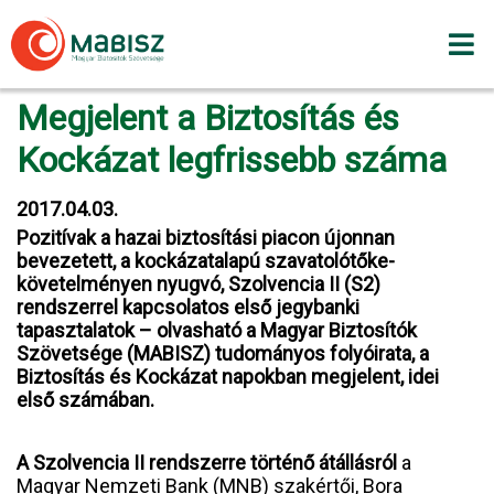
Skip
to
content
Megjelent a Biztosítás és
Kockázat legfrissebb száma
2017.04.03.
Pozitívak a hazai biztosítási piacon újonnan
bevezetett, a kockázatalapú szavatolótőke-
követelményen nyugvó, Szolvencia II (S2)
rendszerrel kapcsolatos első jegybanki
tapasztalatok – olvasható a Magyar Biztosítók
Szövetsége (MABISZ) tudományos folyóirata, a
Biztosítás és Kockázat napokban megjelent, idei
első számában.
A Szolvencia II rendszerre történő átállásról
a
Magyar Nemzeti Bank (MNB) szakértői, Bora