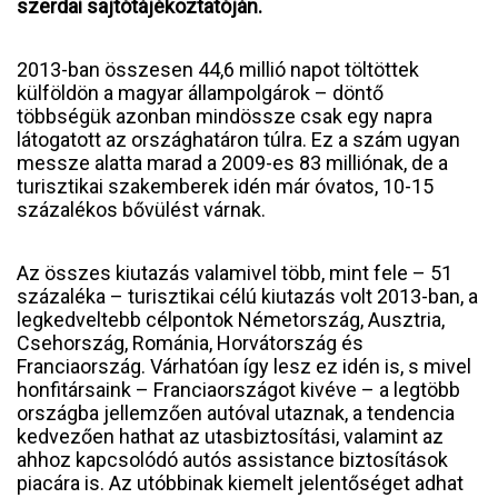
szerdai sajtótájékoztatóján.
2013-ban összesen 44,6 millió napot töltöttek
külföldön a magyar állampolgárok – döntő
többségük azonban mindössze csak egy napra
látogatott az országhatáron túlra. Ez a szám ugyan
messze alatta marad a 2009-es 83 milliónak, de a
turisztikai szakemberek idén már óvatos, 10-15
százalékos bővülést várnak.
Az összes kiutazás valamivel több, mint fele – 51
százaléka – turisztikai célú kiutazás volt 2013-ban, a
legkedveltebb célpontok Németország, Ausztria,
Csehország, Románia, Horvátország és
Franciaország. Várhatóan így lesz ez idén is, s mivel
honfitársaink – Franciaországot kivéve – a legtöbb
országba jellemzően autóval utaznak, a tendencia
kedvezően hathat az utasbiztosítási, valamint az
ahhoz kapcsolódó autós assistance biztosítások
piacára is. Az utóbbinak kiemelt jelentőséget adhat