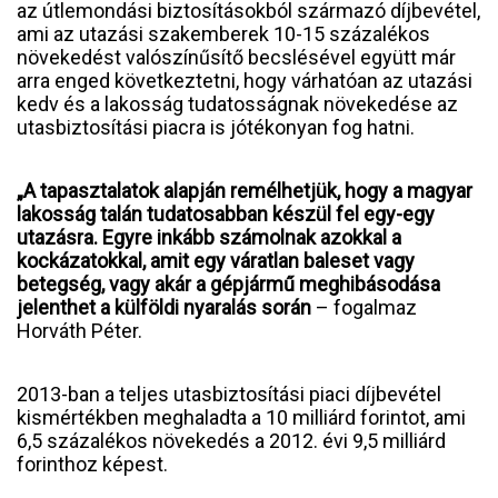
az útlemondási biztosításokból származó díjbevétel,
ami az utazási szakemberek 10-15 százalékos
növekedést valószínűsítő becslésével együtt már
arra enged következtetni, hogy várhatóan az utazási
kedv és a lakosság tudatosságnak növekedése az
utasbiztosítási piacra is jótékonyan fog hatni.
„A tapasztalatok alapján remélhetjük, hogy a magyar
lakosság talán tudatosabban készül fel egy-egy
utazásra. Egyre inkább számolnak azokkal a
kockázatokkal, amit egy váratlan baleset vagy
betegség, vagy akár a gépjármű meghibásodása
jelenthet a külföldi nyaralás során
– fogalmaz
Horváth Péter.
2013-ban a teljes utasbiztosítási piaci díjbevétel
kismértékben meghaladta a 10 milliárd forintot, ami
6,5 százalékos növekedés a 2012. évi 9,5 milliárd
forinthoz képest.