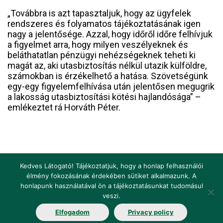
„Továbbra is azt tapasztaljuk, hogy az ügyfelek
rendszeres és folyamatos tájékoztatásának igen
nagy a jelentősége. Azzal, hogy időről időre felhívjuk
a figyelmet arra, hogy milyen veszélyeknek és
beláthatatlan pénzügyi nehézségeknek teheti ki
magát az, aki utasbiztosítás nélkül utazik külföldre,
számokban is érzékelhető a hatása. Szövetségünk
egy-egy figyelemfelhívása után jelentősen megugrik
a lakosság utasbiztosítási kötési hajlandósága” –
emlékeztet rá Horváth Péter.
Kedves Látogató! Tájékoztatjuk, hogy a honlap felhasználói
élmény fokozásának érdekében sütiket alkalmazunk. A
honlapunk használatával ön a tájékoztatásunkat tudomásul
Impresszum
Jogi nyilatkozat
Jogszabályok
veszi.
Elfogadom
Privacy policy
Fogalomtár
Elérhetőségek
Álláshirdetés