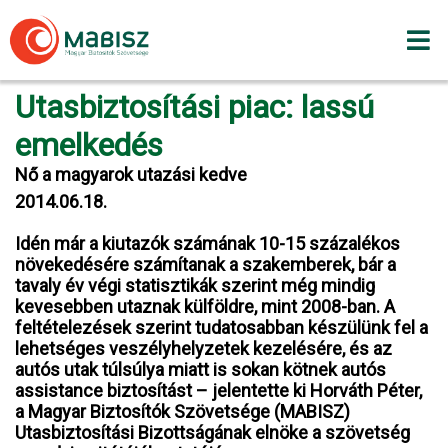
Skip
to
content
Utasbiztosítási piac: lassú
emelkedés
Nő a magyarok utazási kedve
2014.06.18.
Idén már a kiutazók számának 10-15 százalékos
növekedésére számítanak a szakemberek, bár a
tavaly év végi statisztikák szerint még mindig
kevesebben utaznak külföldre, mint 2008-ban. A
feltételezések szerint tudatosabban készülünk fel a
lehetséges veszélyhelyzetek kezelésére, és az
autós utak túlsúlya miatt is sokan kötnek autós
assistance biztosítást – jelentette ki Horváth Péter,
a Magyar Biztosítók Szövetsége (MABISZ)
Utasbiztosítási Bizottságának elnöke a szövetség