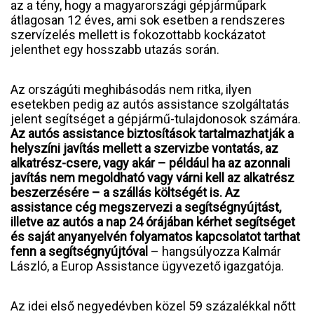
az a tény, hogy a magyarországi gépjárműpark
átlagosan 12 éves, ami sok esetben a rendszeres
szervízelés mellett is fokozottabb kockázatot
jelenthet egy hosszabb utazás során.
Az országúti meghibásodás nem ritka, ilyen
esetekben pedig az autós assistance szolgáltatás
jelent segítséget a gépjármű-tulajdonosok számára.
Az autós assistance biztosítások tartalmazhatják a
helyszíni javítás mellett a szervizbe vontatás, az
alkatrész-csere, vagy akár – például ha az azonnali
javítás nem megoldható vagy várni kell az alkatrész
beszerzésére – a szállás költségét is. Az
assistance cég megszervezi a segítségnyújtást,
illetve az autós a nap 24 órájában kérhet segítséget
és saját anyanyelvén folyamatos kapcsolatot tarthat
fenn a segítségnyújtóval
– hangsúlyozza Kalmár
László, a Europ Assistance ügyvezető igazgatója.
Az idei első negyedévben közel 59 százalékkal nőtt