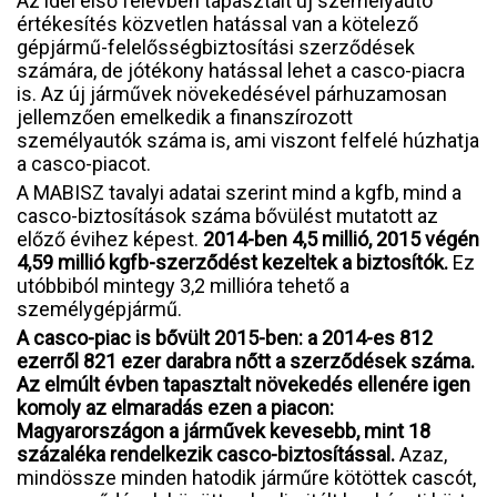
Az idei első félévben tapasztalt új személyautó
értékesítés közvetlen hatással van a kötelező
gépjármű-felelősségbiztosítási szerződések
számára, de jótékony hatással lehet a casco-piacra
is. Az új járművek növekedésével párhuzamosan
jellemzően emelkedik a finanszírozott
személyautók száma is, ami viszont felfelé húzhatja
a casco-piacot.
A MABISZ tavalyi adatai szerint mind a kgfb, mind a
casco-biztosítások száma bővülést mutatott az
előző évihez képest.
2014-ben 4,5 millió, 2015 végén
4,59 millió kgfb-szerződést kezeltek a biztosítók.
Ez
utóbbiból mintegy 3,2 millióra tehető a
személygépjármű.
A casco-piac is bővült 2015-ben: a 2014-es 812
ezerről 821 ezer darabra nőtt a szerződések száma.
Az elmúlt évben tapasztalt növekedés ellenére igen
komoly az elmaradás ezen a piacon:
Magyarországon a járművek kevesebb, mint 18
százaléka rendelkezik casco-biztosítással.
Azaz,
mindössze minden hatodik járműre kötöttek cascót,