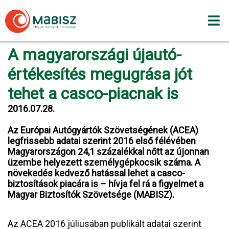
Skip
to
content
A magyarországi újautó-
értékesítés megugrása jót
tehet a casco-piacnak is
2016.07.28.
Az Európai Autógyártók Szövetségének (ACEA)
legfrissebb adatai szerint 2016 első félévében
Magyarországon 24,1 százalékkal nőtt az újonnan
üzembe helyezett személygépkocsik száma. A
növekedés kedvező hatással lehet a casco-
biztosítások piacára is – hívja fel rá a figyelmet a
Magyar Biztosítók Szövetsége (MABISZ).
Az ACEA 2016 júliusában publikált adatai szerint