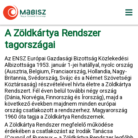
Skip
to
content
A Zöldkártya Rendszer
tagországai
Az ENSZ Európai Gazdasági Bizottság Közlekedési
Albizottsága 1953. január 1-jei hatállyal, nyolc ország
(Ausztria, Belgium, Franciaország, Hollandia, Nagy-
Britannia, Svédország, Svájc és a Német Szövetségi
Köztársaság) részvételével hívta életre a Zöldkártya
Rendszert. Fél éven belül további négy ország
(Dánia, Norvégia, Finnország és Írország), majd a
következő években majdnem minden európai
ország csatlakozott a rendszerhez. Magyarország
1960 óta tagja a Zöldkártya Rendszernek.
A Zöldkártya Rendszer megfelelő működése
érdekében a csatlakozást az Irodák Tanácsa
(Council of Bureaux – a Zöldkártya Rendszer legfőbb