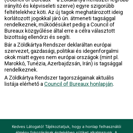
irányító és képviseleti szerve) egyre szigorúbb
feltételekhez köti. Az új tagok meghatározott ideig
korlátozott jogokkal járó ún. átmeneti tagsággal
rendelkeznek, működésüket pedig a Council of
Bureaux közgyűlése által erre a célra választott
bizottság ellenőrzi és segíti.
Bár a Zöldkártya Rendszer deklaráltan európai
szervezet, gazdasági, politikai és idegenforgalmi
okok miatt egyes nem európai országok (mint pl.
Marokkó, Tunézia, Azerbajdzsán, Irán) is tagsággal
rendelkeznek.
A Zöldkártya Rendszer tagországainak aktuális
listája elérhető a
Council of Bureaux honlapján
.
Kedves Látogató! Tájékoztatjuk, hogy a honlap felhasználói
élmény fokozásának érdekében sütiket alkalmazunk. A