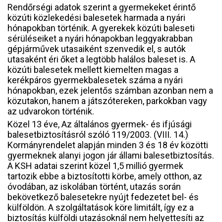
Rendőrségi adatok szerint a gyermekeket érintő
közúti közlekedési balesetek harmada a nyári
hónapokban történik. A gyerekek közúti baleseti
sérüléseiket a nyári hónapokban leggyakrabban
gépjárművek utasaiként szenvedik el, s autók
utasaként éri őket a legtöbb halálos baleset is. A
közúti balesetek mellett kiemelten magas a
kerékpáros gyermekbalesetek száma a nyári
hónapokban, ezek jelentős számban azonban nem a
közutakon, hanem a játszótereken, parkokban vagy
az udvarokon történik.
Közel 13 éve, Az általános gyermek- és ifjúsági
balesetbiztosításról szóló 119/2003. (VIII. 14.)
Kormányrendelet alapján minden 3 és 18 év közötti
gyermeknek alanyi jogon jár állami balesetbiztosítás.
A KSH adatai szerint közel 1,5 millió gyermek
tartozik ebbe a biztosítotti körbe, amely otthon, az
óvodában, az iskolában történt, utazás során
bekövetkező balesetekre nyújt fedezetet bel- és
külföldön. A szolgáltatások köre limitált, így ez a
biztosítás külföldi utazásoknál nem helyettesíti az