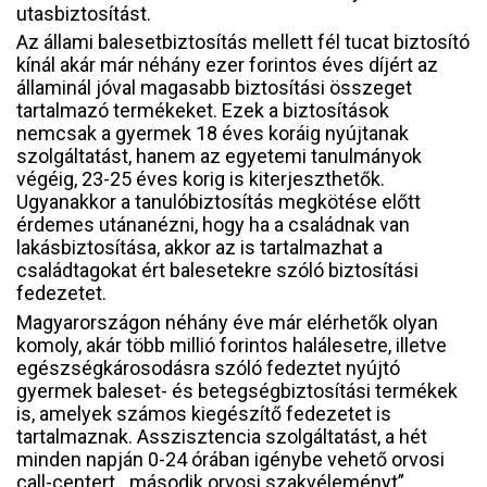
utasbiztosítást.
Az állami balesetbiztosítás mellett fél tucat biztosító
kínál akár már néhány ezer forintos éves díjért az
államinál jóval magasabb biztosítási összeget
tartalmazó termékeket. Ezek a biztosítások
nemcsak a gyermek 18 éves koráig nyújtanak
szolgáltatást, hanem az egyetemi tanulmányok
végéig, 23-25 éves korig is kiterjeszthetők.
Ugyanakkor a tanulóbiztosítás megkötése előtt
érdemes utánanézni, hogy ha a családnak van
lakásbiztosítása, akkor az is tartalmazhat a
családtagokat ért balesetekre szóló biztosítási
fedezetet.
Magyarországon néhány éve már elérhetők olyan
komoly, akár több millió forintos halálesetre, illetve
egészségkárosodásra szóló fedeztet nyújtó
gyermek baleset- és betegségbiztosítási termékek
is, amelyek számos kiegészítő fedezetet is
tartalmaznak. Asszisztencia szolgáltatást, a hét
minden napján 0-24 órában igénybe vehető orvosi
call-centert, „második orvosi szakvéleményt”,