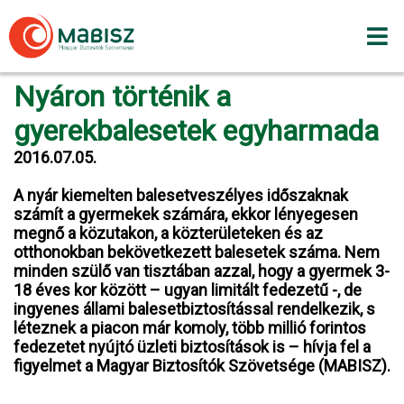
Skip
to
content
Nyáron történik a
gyerekbalesetek egyharmada
2016.07.05.
A nyár kiemelten balesetveszélyes időszaknak
számít a gyermekek számára, ekkor lényegesen
megnő a közutakon, a közterületeken és az
otthonokban bekövetkezett balesetek száma. Nem
minden szülő van tisztában azzal, hogy a gyermek 3-
18 éves kor között – ugyan limitált fedezetű -, de
ingyenes állami balesetbiztosítással rendelkezik, s
léteznek a piacon már komoly, több millió forintos
fedezetet nyújtó üzleti biztosítások is – hívja fel a
figyelmet a Magyar Biztosítók Szövetsége (MABISZ).