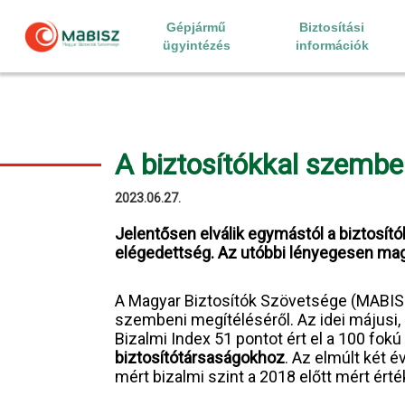
Skip
to
Gépjármű
Biztosítási
content
ügyintézés
információk
A biztosítókkal szembe
2023.06.27.
Jelentősen elválik egymástól a biztosít
elégedettség. Az utóbbi lényegesen mag
A Magyar Biztosítók Szövetsége (MABIS
szembeni megítéléséről. Az idei májusi, 
Bizalmi Index 51 pontot ért el a 100 fokú
biztosítótársaságokhoz
. Az elmúlt két 
mért bizalmi szint a 2018 előtt mért érté