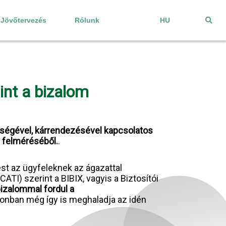
Jövőtervezés
Rólunk
HU
int a bizalom
nységével, kárrendezésével kapcsolatos
 felméréséből.
.
t az ügyfeleknek az ágazattal
TI) szerint a BIBIX, vagyis a Biztosítói
izalommal fordul a
zonban még így is meghaladja az idén