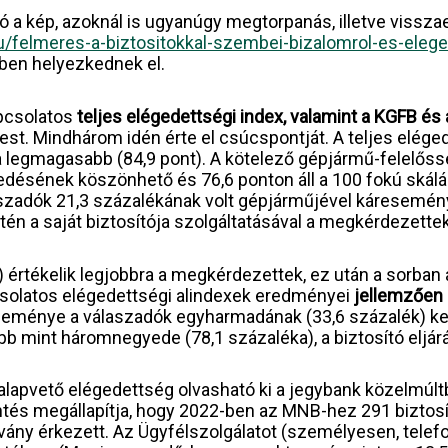
a kép, azoknál is ugyanúgy megtorpanás, illetve visszae
u/felmeres-a-biztositokkal-szembei-bizalomrol-es-elege
ben helyezkednek el.
apcsolatos
teljes elégedettségi index, valamint a KGFB és
t. Mindhárom idén érte el csúcspontját. A teljes elége
a legmagasabb (84,9 pont). A kötelező gépjármű-felelőss
kedésének köszönhető és 76,6 ponton áll a 100 fokú skál
szadók 21,3 százalékának volt gépjárműjével káresemény
tén a saját biztosítója szolgáltatásával a megkérdezettek
) értékelik legjobbra a megkérdezettek, ez után a sorban 
pcsolatos elégedettségi alindexek eredményei
jellemzően 
seménye a válaszadók egyharmadának (33,6 százalék) kel
öbb mint háromnegyede (78,1 százaléka), a biztosító eljárá
 alapvető elégedettség olvasható ki a jegybank közelmú
lentés megállapítja, hogy 2022-ben az MNB-hez 291 biztosí
dvány érkezett. Az Ügyfélszolgálatot (személyesen, tele