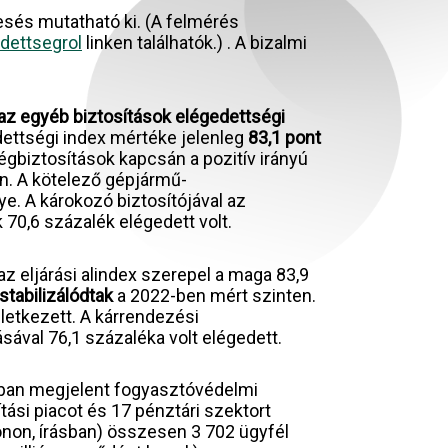
sés mutatható ki. (A felmérés
dettsegrol
linken találhatók.) . A bizalmi
 az egyéb biztosítások elégedettségi
dettségi index mértéke jelenleg
83,1 pont
égbiztosítások kapcsán a pozitív irányú
án. A kötelező gépjármű-
e. A károkozó biztosítójával az
 70,6 százalék elégedett volt.
az eljárási alindex szerepel a maga 83,9
stabilizálódtak
a 2022-ben mért szinten.
etkezett. A kárrendezési
sával 76,1 százaléka volt elégedett.
ltban megjelent fogyasztóvédelmi
tási piacot és 17 pénztári szektort
fonon, írásban) összesen 3 702 ügyfél