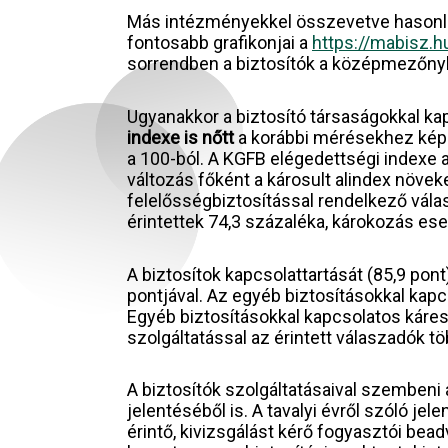
Más intézményekkel összevetve hasonló 
fontosabb grafikonjai a
https://mabisz.h
sorrendben a biztosítók a középmezőny
Ugyanakkor a biztosító társaságokkal k
indexe is nőtt
a korábbi mérésekhez képes
a 100-ból. A KGFB elégedettségi indexe 
változás főként a károsult alindex növe
felelősségbiztosítással rendelkező vála
érintettek 74,3 százaléka, károkozás ese
A biztosítok kapcsolattartását (85,9 pont
pontjával. Az egyéb biztosításokkal ka
Egyéb biztosításokkal kapcsolatos káre
szolgáltatással az érintett válaszadók t
A biztosítók szolgáltatásaival szembeni
jelentéséből is. A tavalyi évről szóló je
érintő, kivizsgálást kérő fogyasztói bea