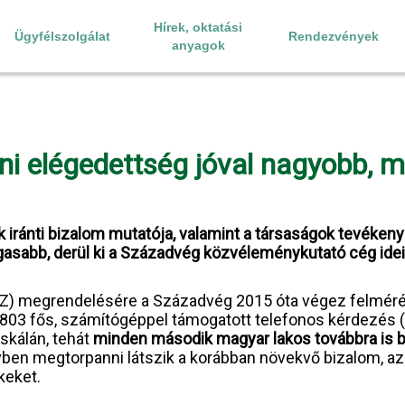
Hírek, oktatási
Ügyfélszolgálat
Rendezvények
anyagok
ni elégedettség jóval nagyobb, m
ók iránti bizalom mutatója, valamint a társaságok tevéke
asabb, derül ki a Századvég közvéleménykutató cég idei
Z) megrendelésére a Századvég 2015 óta végez felmérés
803 fős, számítógéppel támogatott telefonos kérdezés (CA
 skálán, tehát
minden második magyar lakos továbbra is b
évben megtorpanni látszik a korábban növekvő bizalom, a
keket.