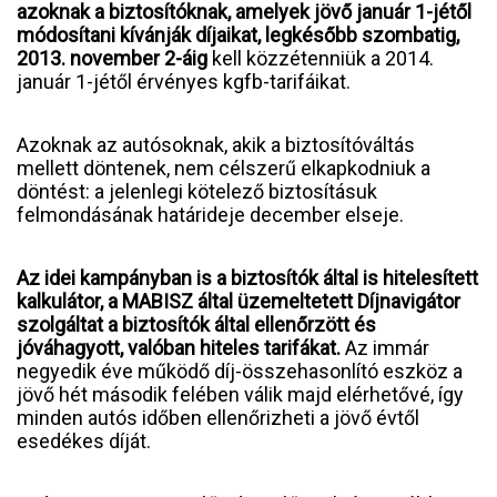
azoknak a biztosítóknak, amelyek jövő január 1-jétől
módosítani kívánják díjaikat, legkésőbb szombatig,
2013. november 2-áig
kell közzétenniük a 2014.
január 1-jétől érvényes kgfb-tarifáikat.
Azoknak az autósoknak, akik a biztosítóváltás
mellett döntenek, nem célszerű elkapkodniuk a
döntést: a jelenlegi kötelező biztosításuk
felmondásának határideje december elseje.
Az idei kampányban is a biztosítók által is hitelesített
kalkulátor, a MABISZ által üzemeltetett Díjnavigátor
szolgáltat a biztosítók által ellenőrzött és
jóváhagyott, valóban hiteles tarifákat.
Az immár
negyedik éve működő díj-összehasonlító eszköz a
jövő hét második felében válik majd elérhetővé, így
minden autós időben ellenőrizheti a jövő évtől
esedékes díját.