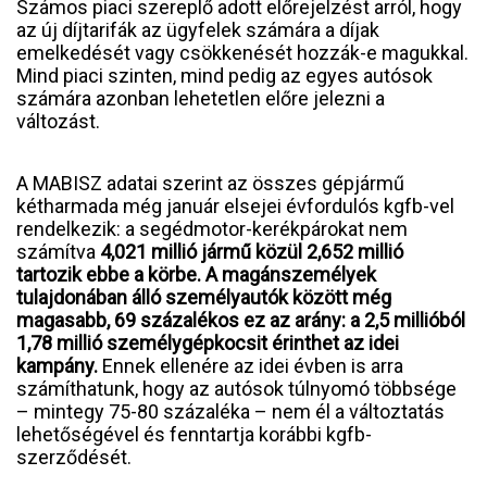
Számos piaci szereplő adott előrejelzést arról, hogy
az új díjtarifák az ügyfelek számára a díjak
emelkedését vagy csökkenését hozzák-e magukkal.
Mind piaci szinten, mind pedig az egyes autósok
számára azonban lehetetlen előre jelezni a
változást.
A MABISZ adatai szerint az összes gépjármű
kétharmada még január elsejei évfordulós kgfb-vel
rendelkezik: a segédmotor-kerékpárokat nem
számítva
4,021 millió jármű közül 2,652 millió
tartozik ebbe a körbe. A magánszemélyek
tulajdonában álló személyautók között még
magasabb, 69 százalékos ez az arány: a 2,5 millióból
1,78 millió személygépkocsit érinthet az idei
kampány.
Ennek ellenére az idei évben is arra
számíthatunk, hogy az autósok túlnyomó többsége
– mintegy 75-80 százaléka – nem él a változtatás
lehetőségével és fenntartja korábbi kgfb-
szerződését.