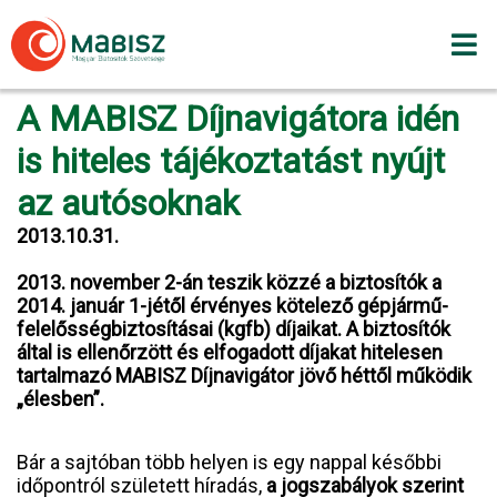
Skip
to
content
A MABISZ Díjnavigátora idén
is hiteles tájékoztatást nyújt
az autósoknak
2013.10.31.
2013. november 2-án teszik közzé a biztosítók a
2014. január 1-jétől érvényes kötelező gépjármű-
felelősségbiztosításai (kgfb) díjaikat. A biztosítók
által is ellenőrzött és elfogadott díjakat hitelesen
tartalmazó MABISZ Díjnavigátor jövő héttől működik
„élesben”.
Bár a sajtóban több helyen is egy nappal későbbi
időpontról született híradás,
a jogszabályok szerint