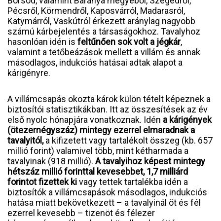
Borsod, valamint Baranya megyéből, Szegedről,
Pécsről, Körmendről, Kaposvárról, Madarasról,
Katymárról, Vaskútról érkezett aránylag nagyobb
számú kárbejelentés a társaságokhoz. Tavalyhoz
hasonlóan idén is
feltűnően sok volt a jégkár
,
valamint a tetőbeázások mellett a villám és annak
másodlagos, indukciós hatásai adtak alapot a
kárigényre.
A villámcsapás okozta károk külön tételt képeznek a
biztosítói statisztikákban. Itt az összesítések az év
első nyolc hónapjára vonatkoznak. Idén
a kárigények
(ötezernégyszáz) mintegy ezerrel elmaradnak a
tavalyitól,
a kifizetett vagy tartalékolt összeg (kb. 657
millió forint) valamivel több, mint kétharmada a
tavalyinak (918 millió).
A tavalyihoz képest mintegy
hétszáz millió forinttal kevesebbet, 1,7 milliárd
forintot fizettek ki
vagy tettek tartalékba idén a
biztosítók a villámcsapások másodlagos, indukciós
hatása miatt bekövetkezett – a tavalyinál öt és fél
ezerrel kevesebb – tizenöt és félezer