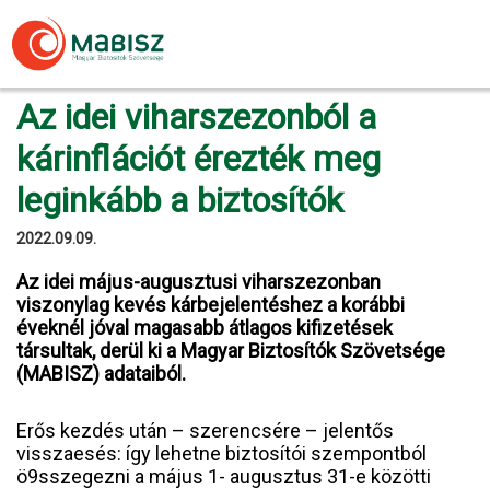
Skip
to
content
Az idei viharszezonból a
kárinflációt érezték meg
leginkább a biztosítók
2022.09.09.
Az idei május-augusztusi viharszezonban
viszonylag kevés kárbejelentéshez a korábbi
éveknél jóval magasabb átlagos kifizetések
társultak, derül ki a Magyar Biztosítók Szövetsége
(MABISZ) adataiból.
Erős kezdés után – szerencsére – jelentős
visszaesés: így lehetne biztosítói szempontból
ö9sszegezni a május 1- augusztus 31-e közötti