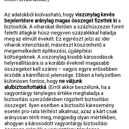
Az adatokból kiolvasható, hogy
viszonylag kevés
bejelentésre aránylag magas összeget fizettek ki
a
biztosítók. A viharokat illetően a százhúszezer forint
feletti átlagkár húsz-negyven százalékkal haladja
meg az elmúlt évekét. Ez egyrészt jelzi az idei
viharok intenzitását, másrészt köszönhető a
megemelkedett építkezési, újjáépítési
költségeknek. A viszonylag kisebb károsodások
helyreállítására is a korábbi éveknél magasabb
összegeket kell szánni – vagyis egyre erősebben
érződik a kárinfláció jelensége. Ebben a helyzetben
különösen fontos, hogy
ne váljunk
alulbiztosítottakká
. (Erről akkor beszélünk, ha a
vagyontárgy tényleges értéke meghaladja a
biztosítási szerződésben rögzített biztosítási
összeget. Ilyen esetben a biztosító káresemény
esetén pro-rata térítést alkalmaz, azaz a kárt csak
arányosan téríti meg, mégpedig olyan mértékben,
ahogyan a károsodott vagyontárgy biztosítási