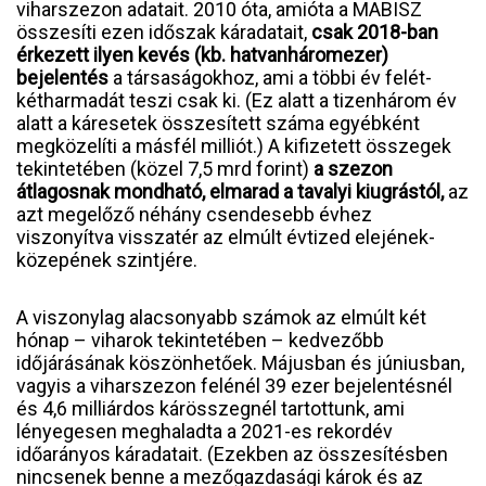
viharszezon adatait. 2010 óta, amióta a MABISZ
összesíti ezen időszak káradatait,
csak 2018-ban
érkezett ilyen kevés (kb. hatvanháromezer)
bejelentés
a társaságokhoz, ami a többi év felét-
kétharmadát teszi csak ki. (Ez alatt a tizenhárom év
alatt a káresetek összesített száma egyébként
megközelíti a másfél milliót.) A kifizetett összegek
tekintetében (közel 7,5 mrd forint)
a szezon
átlagosnak mondható, elmarad a tavalyi kiugrástól,
az
azt megelőző néhány csendesebb évhez
viszonyítva visszatér az elmúlt évtized elejének-
közepének szintjére.
A viszonylag alacsonyabb számok az elmúlt két
hónap – viharok tekintetében – kedvezőbb
időjárásának köszönhetőek. Májusban és júniusban,
vagyis a viharszezon felénél 39 ezer bejelentésnél
és 4,6 milliárdos kárösszegnél tartottunk, ami
lényegesen meghaladta a 2021-es rekordév
időarányos káradatait. (Ezekben az összesítésben
nincsenek benne a mezőgazdasági károk és az