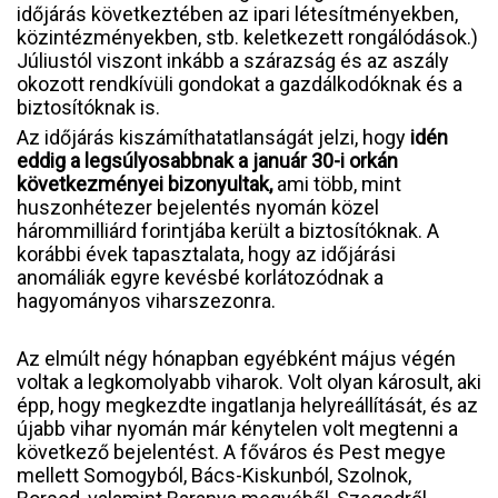
időjárás következtében az ipari létesítményekben,
közintézményekben, stb. keletkezett rongálódások.)
Júliustól viszont inkább a szárazság és az aszály
okozott rendkívüli gondokat a gazdálkodóknak és a
biztosítóknak is.
Az időjárás kiszámíthatatlanságát jelzi, hogy
idén
eddig a legsúlyosabbnak a január 30-i orkán
következményei bizonyultak,
ami több, mint
huszonhétezer bejelentés nyomán közel
hárommilliárd forintjába került a biztosítóknak. A
korábbi évek tapasztalata, hogy az időjárási
anomáliák egyre kevésbé korlátozódnak a
hagyományos viharszezonra.
Az elmúlt négy hónapban egyébként május végén
voltak a legkomolyabb viharok. Volt olyan károsult, aki
épp, hogy megkezdte ingatlanja helyreállítását, és az
újabb vihar nyomán már kénytelen volt megtenni a
következő bejelentést. A főváros és Pest megye
mellett Somogyból, Bács-Kiskunból, Szolnok,