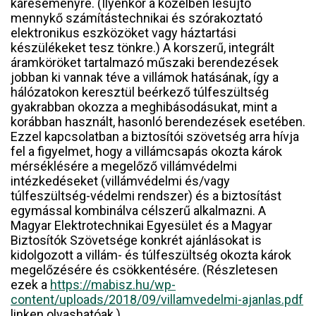
káreseményre. (Ilyenkor a közelben lesújtó
mennykő számítástechnikai és szórakoztató
elektronikus eszközöket vagy háztartási
készülékeket tesz tönkre.) A korszerű, integrált
áramköröket tartalmazó műszaki berendezések
jobban ki vannak téve a villámok hatásának, így a
hálózatokon keresztül beérkező túlfeszültség
gyakrabban okozza a meghibásodásukat, mint a
korábban használt, hasonló berendezések esetében.
Ezzel kapcsolatban a biztosítói szövetség arra hívja
fel a figyelmet, hogy a villámcsapás okozta károk
mérséklésére a megelőző villámvédelmi
intézkedéseket (villámvédelmi és/vagy
túlfeszültség-védelmi rendszer) és a biztosítást
egymással kombinálva célszerű alkalmazni. A
Magyar Elektrotechnikai Egyesület és a Magyar
Biztosítók Szövetsége konkrét ajánlásokat is
kidolgozott a villám- és túlfeszültség okozta károk
megelőzésére és csökkentésére. (Részletesen
ezek a
https://mabisz.hu/wp-
content/uploads/2018/09/villamvedelmi-ajanlas.pdf
linken olvashatóak.)