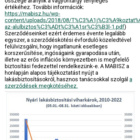
összege aránylik a vagyontárgy tényleges
értékéhez. További információk:
https://mabisz.hu/wp-
content/uploads/2018/08/T%C3%A1j%C3%A9koztat
az-alulbiztos%C3%ADt%C3%A1sr%C3%B3l-1.pdf
)
Szerződéseinket ezért érdemes évente legalább
egyszer, a szerződéskötési évforduló közeledtével
felülvizsgálni, hogy ingatlanunk esetleges
korszerűsítése, ingóságaink gyarapodása után,
illetve az erős inflációs környezetben is megfelelő
biztosítási fedezettel rendelkezünk-e. A MABISZ a
honlapján alapos tájékoztatást nyújt a
lakásbiztosításokról, hasznos tanácsokkal szolgál
a
szerződések megkötéséhez.