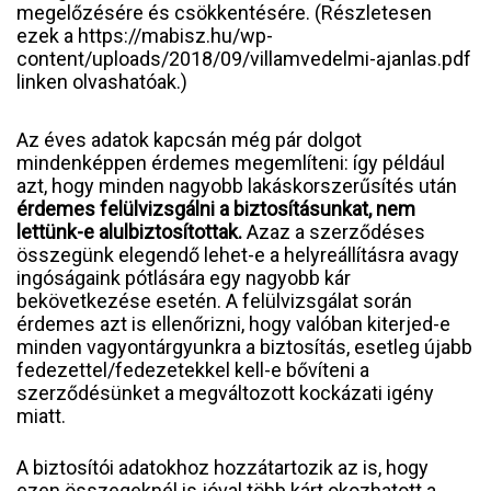
megelőzésére és csökkentésére. (Részletesen
ezek a https://mabisz.hu/wp-
content/uploads/2018/09/villamvedelmi-ajanlas.pdf
linken olvashatóak.)
Az éves adatok kapcsán még pár dolgot
mindenképpen érdemes megemlíteni: így például
azt, hogy minden nagyobb lakáskorszerűsítés után
érdemes felülvizsgálni a biztosításunkat, nem
lettünk-e alulbiztosítottak.
Azaz a szerződéses
összegünk elegendő lehet-e a helyreállításra avagy
ingóságaink pótlására egy nagyobb kár
bekövetkezése esetén. A felülvizsgálat során
érdemes azt is ellenőrizni, hogy valóban kiterjed-e
minden vagyontárgyunkra a biztosítás, esetleg újabb
fedezettel/fedezetekkel kell-e bővíteni a
szerződésünket a megváltozott kockázati igény
miatt.
A biztosítói adatokhoz hozzátartozik az is, hogy
ezen összegeknél is jóval több kárt okozhatott a