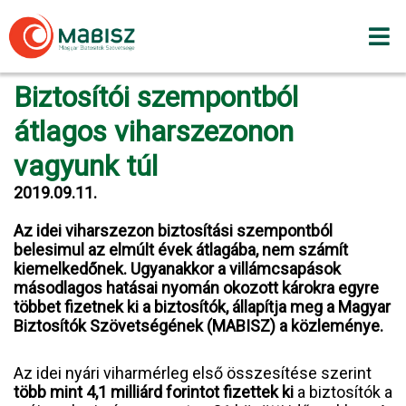
Skip
to
content
Biztosítói szempontból
átlagos viharszezonon
vagyunk túl
2019.09.11.
Az idei viharszezon biztosítási szempontból
belesimul az elmúlt évek átlagába, nem számít
kiemelkedőnek. Ugyanakkor a villámcsapások
másodlagos hatásai nyomán okozott károkra egyre
többet fizetnek ki a biztosítók, állapítja meg a Magyar
Biztosítók Szövetségének (MABISZ) a közleménye.
Az idei nyári viharmérleg első összesítése szerint
több mint 4,1 milliárd forintot fizettek ki
a biztosítók a