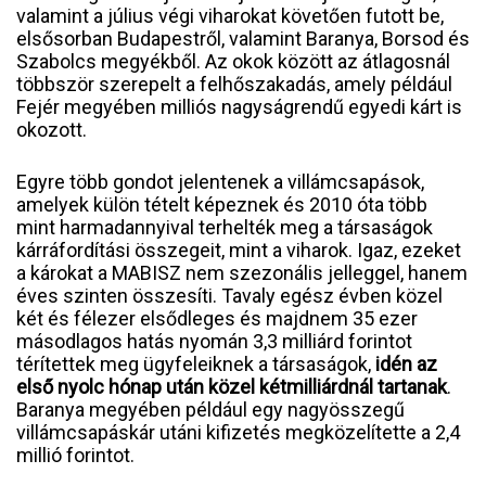
valamint a július végi viharokat követően futott be,
elsősorban Budapestről, valamint Baranya, Borsod és
Szabolcs megyékből. Az okok között az átlagosnál
többször szerepelt a felhőszakadás, amely például
Fejér megyében milliós nagyságrendű egyedi kárt is
okozott.
Egyre több gondot jelentenek a villámcsapások,
amelyek külön tételt képeznek és 2010 óta több
mint harmadannyival terhelték meg a társaságok
kárráfordítási összegeit, mint a viharok. Igaz, ezeket
a károkat a MABISZ nem szezonális jelleggel, hanem
éves szinten összesíti. Tavaly egész évben közel
két és félezer elsődleges és majdnem 35 ezer
másodlagos hatás nyomán 3,3 milliárd forintot
térítettek meg ügyfeleiknek a társaságok,
idén az
első nyolc hónap után közel kétmilliárdnál tartanak
.
Baranya megyében például egy nagyösszegű
villámcsapáskár utáni kifizetés megközelítette a 2,4
millió forintot.