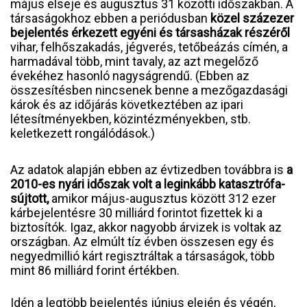
május elseje és augusztus 31 közötti időszakban. A
társaságokhoz ebben a periódusban
közel százezer
bejelentés érkezett egyéni és társasházak részéről
vihar, felhőszakadás, jégverés, tetőbeázás címén, a
harmadával több, mint tavaly, az azt megelőző
évekéhez hasonló nagyságrendű. (Ebben az
összesítésben nincsenek benne a mezőgazdasági
károk és az időjárás következtében az ipari
létesítményekben, közintézményekben, stb.
keletkezett rongálódások.)
Az adatok alapján ebben az évtizedben továbbra is
a
2010-es nyári időszak volt a leginkább katasztrófa-
sújtott,
amikor május-augusztus között 312 ezer
kárbejelentésre 30 milliárd forintot fizettek ki a
biztosítók. Igaz, akkor nagyobb árvizek is voltak az
országban. Az elmúlt tíz évben összesen egy és
negyedmillió kárt regisztráltak a társaságok, több
mint 86 milliárd forint értékben.
Idén a legtöbb bejelentés június elején és végén,