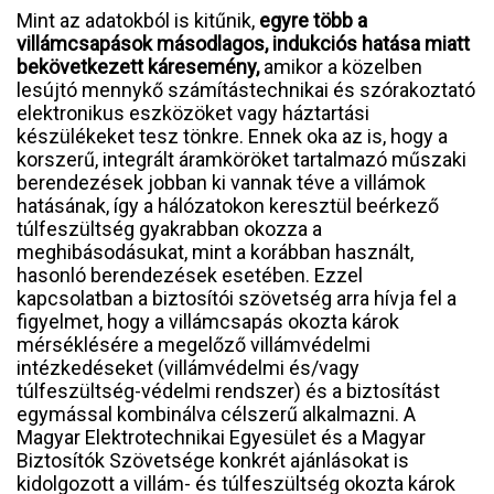
Mint az adatokból is kitűnik,
egyre több a
villámcsapások másodlagos, indukciós hatása miatt
bekövetkezett káresemény,
amikor a közelben
lesújtó mennykő számítástechnikai és szórakoztató
elektronikus eszközöket vagy háztartási
készülékeket tesz tönkre. Ennek oka az is, hogy a
korszerű, integrált áramköröket tartalmazó műszaki
berendezések jobban ki vannak téve a villámok
hatásának, így a hálózatokon keresztül beérkező
túlfeszültség gyakrabban okozza a
meghibásodásukat, mint a korábban használt,
hasonló berendezések esetében. Ezzel
kapcsolatban a biztosítói szövetség arra hívja fel a
figyelmet, hogy a villámcsapás okozta károk
mérséklésére a megelőző villámvédelmi
intézkedéseket (villámvédelmi és/vagy
túlfeszültség-védelmi rendszer) és a biztosítást
egymással kombinálva célszerű alkalmazni. A
Magyar Elektrotechnikai Egyesület és a Magyar
Biztosítók Szövetsége konkrét ajánlásokat is
kidolgozott a villám- és túlfeszültség okozta károk