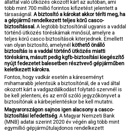
állattal való ütközés okozott kárt az autóban, ami
több mint 700 millió forintos kifizetést jelentett a
társaságnál.
A biztosító a károkat akkor téríti meg, ha
a gépjármű rendelkezett teljes körű casco-
biztosítással.
A legtöbb biztosítónál ugyanis a vaddal
történő ütközés töréskárnak minősül, amelyre a
teljes körű casco biztosítások kiterjednek. Emellett
van olyan biztosító, amelynél
köthető önálló
biztosítás is a vaddal történő ütközés miatti
töréskárra, másutt pedig kgfb-biztosítási kiegészítő
nyújt fedezetet balesetben résztvevő gépjárműben
keletkezett károkra.
Fontos, hogy vadkár esetén a káreseményt
mihamarabb jelentsük a biztosítónál, de a vad által
okozott kárt a vadgazdálkodást folytató szervnél is
be kell jelenteni, és az erről szóló jegyzőkönyvet a
biztosítónak a kárbejelentéskor be kell mutatni.
Magyarországon sajnos igen alacsony a casco-
biztosítási lefedettség
. A Magyar Nemzeti Bank
(MNB) adatai szerint 2020 év végén alig több mint
egymillió gépjárműtulajdonos rendelkezett