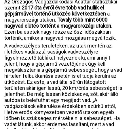
Az Országos Vadgazdálkodási Adattár statisztikái
szerint
2017 óta évről évre több vad hullik el
gépjárművel történő ütközés következtében
a
magyarországi utakon.
Tavaly több mint 6000
nagyvad elütés történt a magyarországi utakon.
Ezen balesetek nagy része az őszi időszakban
történik, amikor a nagyvad mozgása megváltozik.
A vadveszélyes területeken, az utak mentén az
illetékes vadásztársaságok vadveszélyre
figyelmeztető táblákat helyeznek ki, ami annyit
jelent, hogy a gépjármű vezetőjének úgy kell
megválasztania a gépjármű sebességét, hogy a vad
hirtelen felbukkanása esetén is el tudja kerülni az
ütközést. Ez este, a vad által sűrűn látogatott
területen akár igen lassú, 20 km/órás sebességet is
jelenthet. De még lassan közlekedve, sőt, akár álló
autóba is belefuthat egy megijedt vad. „A
vadgázolások elkerülése érdekében szürkülettől,
illetve erdős környezetben vezető utakon egyéb
időben is szükséges mérsékelni a sebességet. Ha
vadat látunk, akkor érdemes lassítani, mert a vad