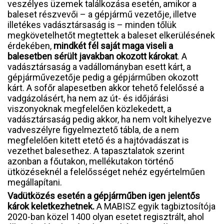
veszélyes üzemek találkozása esetén, amikor a
baleset részvevői – a gépjármű vezetője, illetve
illetékes vadásztársaság is – minden tőlük
megkövetelhetőt megtettek a baleset elkerülésének
érdekében,
mindkét fél saját maga viseli a
balesetben sérült javakban okozott károkat
. A
vadásztársaság a vadállományban esett kárt, a
gépjárművezetője pedig a gépjárműben okozott
kárt. A sofőr alapesetben akkor tehető felelőssé a
vadgázolásért, ha nem az út- és időjárási
viszonyoknak megfelelően közlekedett, a
vadásztársaság pedig akkor, ha nem volt kihelyezve
vadveszélyre figyelmeztető tábla, de a nem
megfelelően kitett etető és a hajtóvadászat is
vezethet balesethez. A tapasztalatok szerint
azonban a főutakon, mellékutakon történő
ütközéseknél a felelősséget nehéz egyértelműen
megállapítani.
Vadütközés esetén a gépjárműben igen jelentős
károk keletkezhetnek.
A MABISZ egyik tagbiztosítója
2020-ban közel 1400 olyan esetet regisztrált, ahol