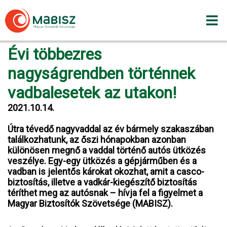
Skip
to
content
Évi többezres
nagyságrendben történnek
vadbalesetek az utakon!
2021.10.14.
Útra tévedő nagyvaddal az év bármely szakaszában
találkozhatunk, az őszi hónapokban azonban
különösen megnő a vaddal történő autós ütközés
veszélye. Egy-egy ütközés a gépjárműben és a
vadban is jelentős károkat okozhat, amit a casco-
biztosítás, illetve a vadkár-kiegészítő biztosítás
téríthet meg az autósnak – hívja fel a figyelmet a
Magyar Biztosítók Szövetsége (MABISZ).