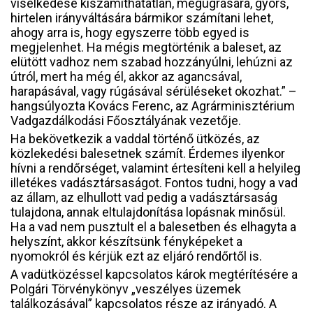
viselkedése kiszámíthatatlan, megugrására, gyors,
hirtelen irányváltására bármikor számítani lehet,
ahogy arra is, hogy egyszerre több egyed is
megjelenhet. Ha mégis megtörténik a baleset, az
elütött vadhoz nem szabad hozzányúlni, lehúzni az
útról, mert ha még él, akkor az agancsával,
harapásával, vagy rúgásával sérüléseket okozhat.” –
hangsúlyozta Kovács Ferenc, az Agrárminisztérium
Vadgazdálkodási Főosztályának vezetője.
Ha bekövetkezik a vaddal történő ütközés, az
közlekedési balesetnek számít. Érdemes ilyenkor
hívni a rendőrséget, valamint értesíteni kell a helyileg
illetékes vadásztársaságot. Fontos tudni, hogy a vad
az állam, az elhullott vad pedig a vadásztársaság
tulajdona, annak eltulajdonítása lopásnak minősül.
Ha a vad nem pusztult el a balesetben és elhagyta a
helyszínt, akkor készítsünk fényképeket a
nyomokról és kérjük ezt az eljáró rendőrtől is.
A vadütközéssel kapcsolatos károk megtérítésére a
Polgári Törvénykönyv „veszélyes üzemek
találkozásával” kapcsolatos része az irányadó.
A