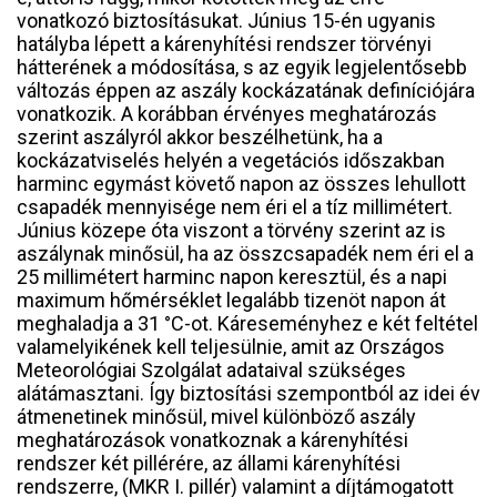
vonatkozó biztosításukat. Június 15-én ugyanis
hatályba lépett a kárenyhítési rendszer törvényi
hátterének a módosítása, s az egyik legjelentősebb
változás éppen az aszály kockázatának definíciójára
vonatkozik. A korábban érvényes meghatározás
szerint aszályról akkor beszélhetünk, ha a
kockázatviselés helyén a vegetációs időszakban
harminc egymást követő napon az összes lehullott
csapadék mennyisége nem éri el a tíz millimétert.
Június közepe óta viszont a törvény szerint az is
aszálynak minősül, ha az összcsapadék nem éri el a
25 millimétert harminc napon keresztül, és a napi
maximum hőmérséklet legalább tizenöt napon át
meghaladja a 31 °C-ot. Káreseményhez e két feltétel
valamelyikének kell teljesülnie, amit az Országos
Meteorológiai Szolgálat adataival szükséges
alátámasztani. Így biztosítási szempontból az idei év
átmenetinek minősül, mivel különböző aszály
meghatározások vonatkoznak a kárenyhítési
rendszer két pillérére, az állami kárenyhítési
rendszerre, (MKR I. pillér) valamint a díjtámogatott