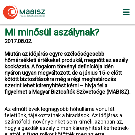
Skip
to
content
Mi minősül aszálynak?
2017.08.02.
Miután az időjárás egyre szélsőségesebb
hőmérsékleti értékeket produkál, megnőtt az aszály
kockázata. A fogalom törvényi definíciója idén
nyáron ugyan megváltozott, de a június 15-e előtt
kötött biztosításokra még a régi meghatározás
szerint lehet kárenyhítést kérni – hívja fel a
figyelmet a Magyar Biztosítók Szövetsége (MABISZ).
Az elmúlt évek legnagyobb hőhulláma vonul át
felettünk, tájékoztatnak a híradások. Az időjárás a
szántóföldi növényeinket sem kíméli, azonban az,
hogy a gazdák aszály címen kárenyhítést kérhetnek-
e, attól is függ, mikor kötötték meg az erre