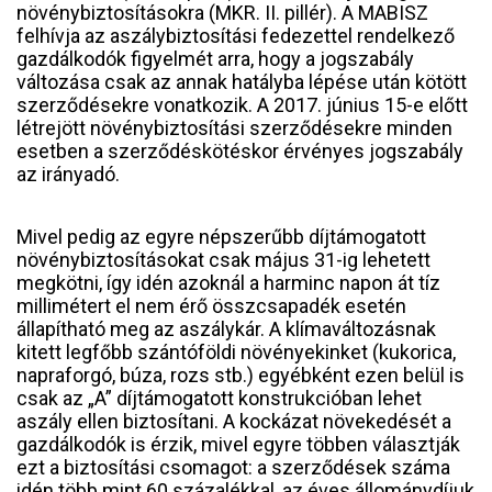
növénybiztosításokra (MKR. II. pillér). A MABISZ
felhívja az aszálybiztosítási fedezettel rendelkező
gazdálkodók figyelmét arra, hogy a jogszabály
változása csak az annak hatályba lépése után kötött
szerződésekre vonatkozik. A 2017. június 15-e előtt
létrejött növénybiztosítási szerződésekre minden
esetben a szerződéskötéskor érvényes jogszabály
az irányadó.
Mivel pedig az egyre népszerűbb díjtámogatott
növénybiztosításokat csak május 31-ig lehetett
megkötni, így idén azoknál a harminc napon át tíz
millimétert el nem érő összcsapadék esetén
állapítható meg az aszálykár. A klímaváltozásnak
kitett legfőbb szántóföldi növényekinket (kukorica,
napraforgó, búza, rozs stb.) egyébként ezen belül is
csak az „A” díjtámogatott konstrukcióban lehet
aszály ellen biztosítani. A kockázat növekedését a
gazdálkodók is érzik, mivel egyre többen választják
ezt a biztosítási csomagot: a szerződések száma
idén több mint 60 százalékkal, az éves állománydíjuk