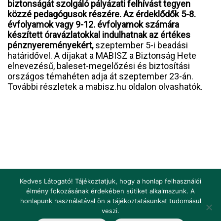
biztonságát szolgáló pályázati felhívást tegyen
közzé pedagógusok részére. Az érdeklődők 5-8.
évfolyamok vagy 9-12. évfolyamok számára
készített óravázlatokkal indulhatnak az értékes
pénznyereményekért,
szeptember 5-i beadási
határidővel. A díjakat a MABISZ a Biztonság Hete
elnevezésű, baleset-megelőzési és biztosítási
országos témahéten adja át szeptember 23-án.
További részletek a mabisz.hu oldalon olvashatók.
Kedves Látogató! Tájékoztatjuk, hogy a honlap felhasználói
élmény fokozásának érdekében sütiket alkalmazunk. A
honlapunk használatával ön a tájékoztatásunkat tudomásul
Impresszum
Jogi nyilatkozat
Jogszabályok
veszi.