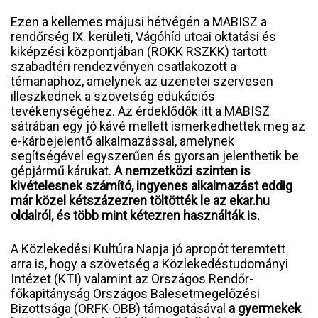
Ezen a kellemes májusi hétvégén a MABISZ a
rendőrség IX. kerületi, Vágóhíd utcai oktatási és
kiképzési központjában (ROKK RSZKK) tartott
szabadtéri rendezvényen csatlakozott a
témanaphoz, amelynek az üzenetei szervesen
illeszkednek a szövetség edukációs
tevékenységéhez. Az érdeklődők itt a MABISZ
sátrában egy jó kávé mellett ismerkedhettek meg az
e-kárbejelentő alkalmazással, amelynek
segítségével egyszerűen és gyorsan jelenthetik be
gépjármű kárukat.
A nemzetközi szinten is
kivételesnek számító, ingyenes alkalmazást eddig
már közel kétszázezren töltötték le az ekar.hu
oldalról, és több mint kétezren használták is.
A Közlekedési Kultúra Napja jó apropót teremtett
arra is, hogy a szövetség a Közlekedéstudományi
Intézet (KTI) valamint az Országos Rendőr-
főkapitányság Országos Balesetmegelőzési
Bizottsága (ORFK-OBB) támogatásával
a gyermekek