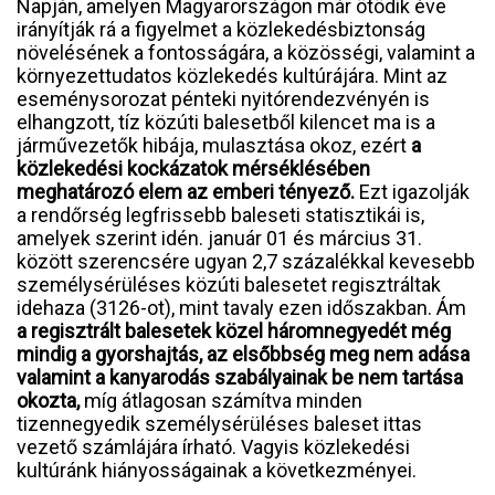
Napján, amelyen Magyarországon már ötödik éve
irányítják rá a figyelmet a közlekedésbiztonság
növelésének a fontosságára, a közösségi, valamint a
környezettudatos közlekedés kultúrájára. Mint az
eseménysorozat pénteki nyitórendezvényén is
elhangzott, tíz közúti balesetből kilencet ma is a
járművezetők hibája, mulasztása okoz, ezért
a
közlekedési kockázatok mérséklésében
meghatározó elem az emberi tényező.
Ezt igazolják
a rendőrség legfrissebb baleseti statisztikái is,
amelyek szerint idén. január 01 és március 31.
között szerencsére ugyan 2,7 százalékkal kevesebb
személysérüléses közúti balesetet regisztráltak
idehaza (3126-ot), mint tavaly ezen időszakban. Ám
a regisztrált balesetek közel háromnegyedét még
mindig a gyorshajtás, az elsőbbség meg nem adása
valamint a kanyarodás szabályainak be nem tartása
okozta,
míg átlagosan számítva minden
tizennegyedik személysérüléses baleset ittas
vezető számlájára írható. Vagyis közlekedési
kultúránk hiányosságainak a következményei.