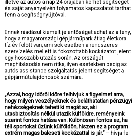
illetve az autós a nap 24 órájában kérhet segítséget
és saját anyanyelvén folyamatos kapcsolatot tarthat
fenn a segítségnyújtóval.
Ennek ráadásul kiemelt jelentőséget adhat az a tény,
hogy a magyarországi gépjárműpark átlag életkora
tíz év fölött van, ami sok esetben a rendszeres
szervízelés mellett is fokozottabb kockázatot jelent
egy hosszabb utazás során. Az országúti
meghibásodás nem ritka, ilyen esetekben pedig az
autós assistance szolgáltatás jelent segítséget a
gépjárműtulajdonosok számára.
„Azzal, hogy időről időre felhívjuk a figyelmet arra,
hogy milyen veszélyeknek és beláthatatlan pénzügyi
nehézségeknek teheti ki magát az, aki
utasbiztosítás nélkül utazik külföldre, reményeink
szerint fontos hatása van. Különösen fontos ez, ha
téli sportokat űzünk külföldön, hiszen ez a program
extrém magas baleseti kockázattal is jár.”
– hívja fel