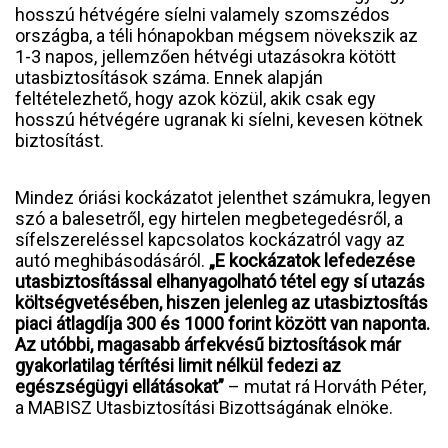
hosszú hétvégére síelni valamely szomszédos
országba, a téli hónapokban mégsem növekszik az
1-3 napos, jellemzően hétvégi utazásokra kötött
utasbiztosítások száma. Ennek alapján
feltételezhető, hogy azok közül, akik csak egy
hosszú hétvégére ugranak ki síelni, kevesen kötnek
biztosítást.
Mindez óriási kockázatot jelenthet számukra, legyen
szó a balesetről, egy hirtelen megbetegedésről, a
sífelszereléssel kapcsolatos kockázatról vagy az
autó meghibásodásáról.
„E kockázatok lefedezése
utasbiztosítással elhanyagolható tétel egy sí utazás
költségvetésében, hiszen jelenleg az utasbiztosítás
piaci átlagdíja 300 és 1000 forint között van naponta.
Az utóbbi, magasabb árfekvésű biztosítások már
gyakorlatilag térítési limit nélkül fedezi az
egészségügyi ellátásokat”
– mutat rá Horváth Péter,
a MABISZ Utasbiztosítási Bizottságának elnöke.