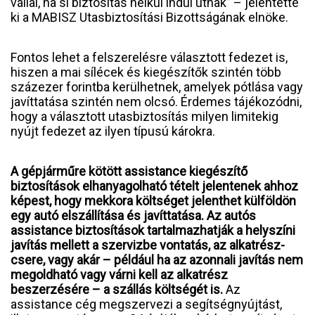
vállal, ha sí biztosítás nélkül indul útnak” – jelentette
ki a MABISZ Utasbiztosítási Bizottságának elnöke.
Fontos lehet a felszerelésre választott fedezet is,
hiszen a mai sílécek és kiegészítők szintén több
százezer forintba kerülhetnek, amelyek pótlása vagy
javíttatása szintén nem olcsó. Érdemes tájékozódni,
hogy a választott utasbiztosítás milyen limitekig
nyújt fedezet az ilyen típusú károkra.
A gépjárműre kötött assistance kiegészítő
biztosítások elhanyagolható tételt jelentenek ahhoz
képest, hogy mekkora költséget jelenthet külföldön
egy autó elszállítása és javíttatása. Az autós
assistance biztosítások tartalmazhatják a helyszíni
javítás mellett a szervizbe vontatás, az alkatrész-
csere, vagy akár – például ha az azonnali javítás nem
megoldható vagy várni kell az alkatrész
beszerzésére – a szállás költségét is.
Az
assistance cég megszervezi a segítségnyújtást,