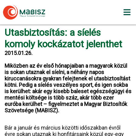
Skip
to
content
Utasbiztosítás: a síelés
komoly kockázatot jelenthet
2015.01.26.
Miközben az év első hónapjaiban a magyarok közül
is sokan utaznak el síelni, a néhány napos
kiruccanásokra gyakran felejtenek el utasbiztosítást
kötni. Pedig a síelés veszélyes sport, és igen sokba
is kerülhet: akár egy kisebb baleset egészségügyi és
mentési költsége is több száz, akár több ezer
euróba kerülhet – figyelmeztet a Magyar Biztosítók
Szövetsége (MABISZ).
Bár a január és március közötti időszakban évről
évre sokan utaznak ki honfitársaink közül egy-egy