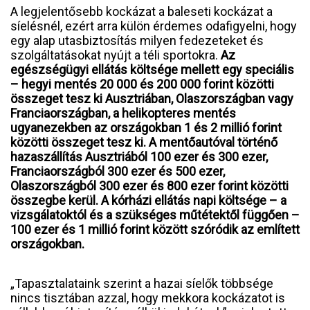
A legjelentősebb kockázat a baleseti kockázat a
síelésnél, ezért arra külön érdemes odafigyelni, hogy
egy alap utasbiztosítás milyen fedezeteket és
szolgáltatásokat nyújt a téli sportokra.
Az
egészségügyi ellátás költsége mellett egy speciális
– hegyi mentés 20 000 és 200 000 forint közötti
összeget tesz ki Ausztriában, Olaszországban vagy
Franciaországban, a helikopteres mentés
ugyanezekben az országokban 1 és 2 millió forint
közötti összeget tesz ki. A mentőautóval történő
hazaszállítás Ausztriából 100 ezer és 300 ezer,
Franciaországból 300 ezer és 500 ezer,
Olaszországból 300 ezer és 800 ezer forint közötti
összegbe kerül. A kórházi ellátás napi költsége – a
vizsgálatoktól és a szükséges műtétektől függően –
100 ezer és 1 millió forint között szóródik az említett
országokban.
„Tapasztalataink szerint a hazai síelők többsége
nincs tisztában azzal, hogy mekkora kockázatot is