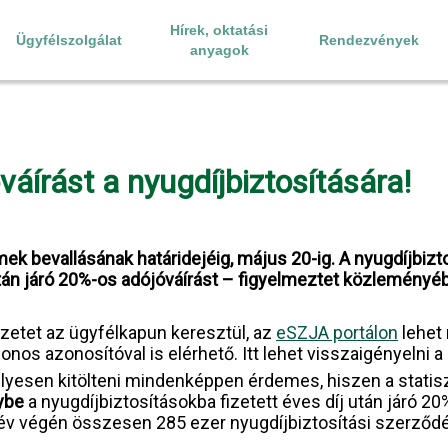
Hírek, oktatási
Ügyfélszolgálat
Rendezvények
anyagok
áírást a nyugdíjbiztosítására!
mek bevallásának határidejéig, május 20-ig. A nyugdíjbizt
tán járó 20%-os adójóváírást – figyelmeztet közleményé
vezetet az ügyfélkapun keresztül, az
eSZJA portálon
lehet 
nos azonosítóval is elérhető. Itt lehet visszaigényelni a n
 helyesen kitölteni mindenképpen érdemes, hiszen a statisz
ybe
a nyugdíjbiztosításokba fizetett éves díj után járó 2
r év végén összesen 285 ezer nyugdíjbiztosítási szerződé