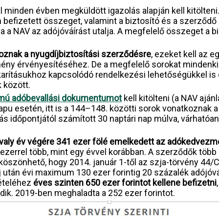
al minden évben megküldött igazolás alapján kell kitölten
efizetett összeget, valamint a biztosító és a szerződő ad
 NAV az adójóváírást utalja. A megfelelő összeget a bizt
oznak a nyugdíjbiztosítási szerződésre
, ezeket kell az e
zmény érvényesítéséhez. De a megfelelő sorokat mindenk
arításukhoz kapcsolódó rendelkezési lehetőségükkel is é
k között.
ú adóbevallási dokumentumot
kell kitölteni (a NAV ajá
pu esetén, itt is a 144–148. közötti sorok vonatkoznak a 
ás időpontjától számított 30 naptári nap múlva, várhatóa
valy év végére 341 ezer fölé emelkedett az adókedvez
zerrel több, mint egy évvel korábban. A szerződők több mi
öszönhető, hogy 2014. január 1-től az szja-törvény 44/
íj után évi maximum 130 ezer forintig 20 százalék adójóv
ételéhez
éves szinten 650 ezer forintot kellene befizetni
dik. 2019-ben meghaladta a 252 ezer forintot.