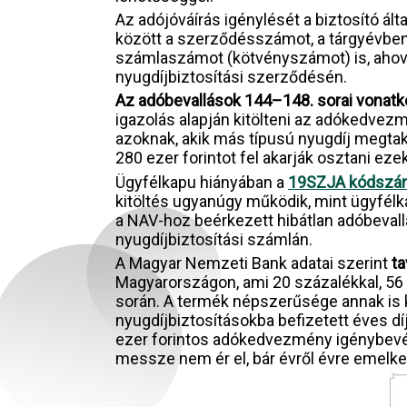
Az adójóváírás igénylését a biztosító ált
között a szerződésszámot, a tárgyévben b
számlaszámot (kötvényszámot) is, ahova a
nyugdíjbiztosítási szerződésén.
Az adóbevallások 144–148. sorai vonatk
igazolás alapján kitölteni az adókedve
azoknak, akik más típusú nyugdíj megtak
280 ezer forintot fel akarják osztani eze
Ügyfélkapu hiányában a
19SZJA kódszám
kitöltés ugyanúgy működik, mint ügyfélka
a NAV-hoz beérkezett hibátlan adóbevall
nyugdíjbiztosítási számlán.
A Magyar Nemzeti Bank adatai szerint
ta
Magyarországon, ami 20 százalékkal, 56 e
során. A termék népszerűsége annak is k
nyugdíjbiztosításokba befizetett éves d
ezer forintos adókedvezmény igénybev
messze nem ér el, bár évről évre emelke