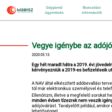
Skip
to
Gépjármű
Biztosítási
content
ügyintézés
információk
Vegye igénybe az adójóv
2020.05.13.
Egy hét maradt hátra a 2019. évi jövedel
kérvényezniük a 2019-es befizetéseik u
A NAV által elkészített adóbevallási ter
tól már elektronikus személyivel és telefo
Ellenőrizni, illetve a megfelelő sorokat
minden évben tízezrek nem veszik
igén
adójóváírást. Tavalyelőtt például, amiko
lehetőséggel.