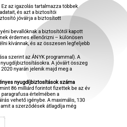
i. Ez az igazolás tartalmazza többek
atait, és azt a biztosítói
osító jóváírja a biztosított
gyéni bevallóknak a biztosítótól kapott
inek érdemes ellenőrizni – különösen
lni kívánnak, és az összesen legfeljebb
nlása szerint az ÁNYK programmal). A
nyugdíjbiztosításokra. A jóváírt összeg
n 2020 nyarán jelenik majd meg a
ményes nyugdíjbiztosítások száma
nt 86 milliárd forintot fizettek be az év
C paragrafusa értelmében a
áírás vehető igénybe. A maximális, 130
, amit a szerződések átlagdíja még