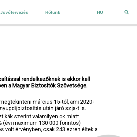
Jövőtervezés
Rólunk
HU
osítással rendelkezőknek is ekkor kell
ben a Magyar Biztosítók Szövetsége.
megtekinteni március 15-től, ami 2020-
yugdíjbiztosítás után járó szja-t is.
tikák szerint valamilyen ok miatt
0% (évi maximum 130 000 forintos)
s volt érvényben, csak 243 ezren éltek a