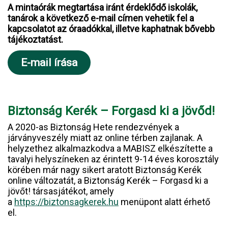
A mintaórák megtartása iránt érdeklődő iskolák,
tanárok a következő e-mail címen vehetik fel a
kapcsolatot az óraadókkal, illetve kaphatnak bővebb
tájékoztatást.
E-mail írása
Biztonság Kerék – Forgasd ki a jövőd!
A 2020-as Biztonság Hete rendezvények a
járványveszély miatt az online térben zajlanak. A
helyzethez alkalmazkodva a MABISZ elkészítette a
tavalyi helyszíneken az érintett 9-14 éves korosztály
körében már nagy sikert aratott Biztonság Kerék
online változatát, a Biztonság Kerék – Forgasd ki a
jövőt! társasjátékot, amely
a
https://biztonsagkerek.hu
menüpont alatt érhető
el.