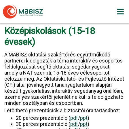
Skip
to
content
Középiskolások (15-18
évesek)
A MABISZ oktatási szakértői és együttműködő
partnerei kidolgozták a téma interaktív és csoportos
feldolgozását segítő oktatási segédanyagokat,
amely a NAT szerinti, 15-18 éves célcsoportot
célozza meg. Az Oktatáskutató- és Fejlesztő Intézet
(OFI) által jóváhagyott tananyagtartalom alapján
készült gyakorlatias, interaktív segédanyag önállóan,
személyes szakértői jelenlét nélkül is feldolgozható
minden osztályban és csoportban.
Letölthető prezentációk a biztosítói óra tartásához:
20 perces prezentáció (
pdf
/
ppt
)
30 perces prezentáció (
pdf
/
ppt
)