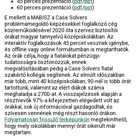
45 perces prezentáció (
pdf
/
ppt
)
60 perces prezentáció (
pdf
/
ppt
)
E mellett a MABISZ a Case Solvers
problémamegoldó képzésekkel foglalkozó cég
közreműködésével 2020 óta szervez biztosítói
órákat magyar tannyelvű középiskolákban. Az
interaktív foglalkozások 45 percet vesznek igénybe,
és offline vagy online formátumban is megtarthatók.
Az órák célja, hogy a fiatalokat pénzügyi
tudatosságra ösztönözzük, ennek
megvalósításában pedig a Case Solvers fiatal
szakértő kollégái segítenek. Az elmúlt időszakban
már több, mint 40 középiskolában, 90-nél is több órát
tartottunk, valamint az elért diákok száma
meghaladja a 2700-at. A visszajelzések alapján a
résztvevők 97%-a kifejezetten elégedett volt az
órákkal, sok új információval gazdagodtak, és
szívesen vennének még részt hasonló órákon.
Folyamatosan frissülő térképünkön
megtekinthető,
hogy mely iskolákban mennyi órát sikerült már
megtartani.