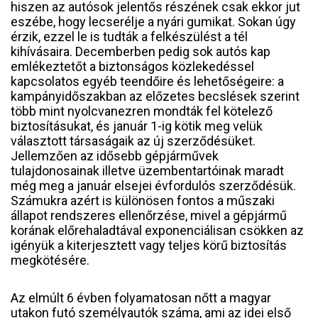
hiszen az autósok jelentős részének csak ekkor jut
eszébe, hogy lecserélje a nyári gumikat. Sokan úgy
érzik, ezzel le is tudták a felkészülést a tél
kihívásaira. Decemberben pedig sok autós kap
emlékeztetőt a biztonságos közlekedéssel
kapcsolatos egyéb teendőire és lehetőségeire: a
kampányidőszakban az előzetes becslések szerint
több mint nyolcvanezren mondták fel kötelező
biztosításukat, és január 1-ig kötik meg velük
választott társaságaik az új szerződésüket.
Jellemzően az idősebb gépjárművek
tulajdonosainak illetve üzembentartóinak maradt
még meg a január elsejei évfordulós szerződésük.
Számukra azért is különösen fontos a műszaki
állapot rendszeres ellenőrzése, mivel a gépjármű
korának előrehaladtával exponenciálisan csökken az
igényük a kiterjesztett vagy teljes körű biztosítás
megkötésére.
Az elmúlt 6 évben folyamatosan nőtt a magyar
utakon futó személyautók száma, ami az idei első