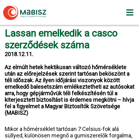
Skip
to
content
Lassan emelkedik a casco
szerződések száma
2018.12.11.
Az elmúlt hetek hektikusan változó hőmérséklete
után az előrejelzések szerint tartósan beköszönt a
téli időszak. Az ilyen időjárási viszonyok között
emelkedő balesetszám emlékeztetheti az autósokat
arra, hogy gépjárművük téli felkészítésén túl a
kiterjesztett biztosítást is érdemes megkötni – hívja
fel a figyelmet a Magyar Biztosítók Szövetsége
(MABISZ)
Mikor a hőmérséklet tartósan 7 Celsius-fok alá
süllyed, különösen megnő a gumiszerelők forgalma,