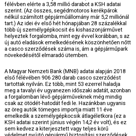
félévben elérte a 3,58 millió darabot a KSH adatai
szerint. (Az összes, segédmotoros kerékpárok
nélkül számított gépjárműállomány már 5,2 milliónál
tart.) Az idei év első hét hónapjában 28 százalékkal
több új személygépkocsit és kishaszonjárművet
helyeztek forgalomba, mint egy évvel korábban, s az
új autó eladások emelkedésének köszönhetően nőtt
a casco szerződések száma is, ám a gépjárműpark
növekedésétől elmaradó ütemben.
A Magyar Nemzeti Bank (MNB) adatai alapján 2018
első félévében 906 280 darab casco szerződést
tartottak nyilván. Ez több, mint 53 ezerrel haladja
meg a tavalyi év ugyanezen időszaki adatát, azonban
a forgalomban lévő gépjárműveknek még mindig
csak az ötödét-hatodát fedi le. Hazánkban ugyanis
az öreg autók tömeges importja miatt 11 éve
emelkedik a személygépkocsik átlagéletkora (ez a
KSH adatai szerint június végén 14,2 év volt), és ez
sem kedvez a kiterjesztett vagy teljes körű
védelmet nyújtó gépjármű biztosítási szerződések