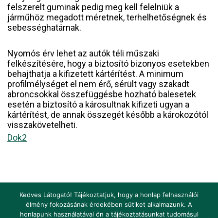
felszerelt guminak pedig meg kell felelniük a
járműhöz megadott méretnek, terhelhetőségnek és
sebességhatárnak.
Nyomós érv lehet az autók téli műszaki
felkészítésére, hogy a biztosító bizonyos esetekben
behajthatja a kifizetett kártérítést. A minimum
profilmélységet el nem érő, sérült vagy szakadt
abroncsokkal összefüggésbe hozható balesetek
esetén a biztosító a károsultnak kifizeti ugyan a
kártérítést, de annak összegét később a károkozótól
visszakövetelheti.
Dok2
Kedves Látogató! Tájékoztatjuk, hogy a honlap felhasználói
élmény fokozásának érdekében sütiket alkalmazunk. A
honlapunk használatával ön a tájékoztatásunkat tudomásul