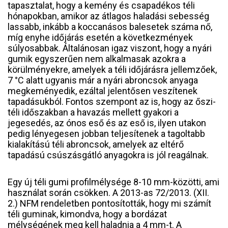
tapasztalat, hogy a kemény és csapadékos téli
hónapokban, amikor az átlagos haladási sebesség
lassabb, inkább a koccanásos balesetek száma nő,
míg enyhe időjárás esetén a következmények
súlyosabbak. Általánosan igaz viszont, hogy a nyári
gumik egyszerűen nem alkalmasak azokra a
körülményekre, amelyek a téli időjárásra jellemzőek,
7 °C alatt ugyanis már a nyári abroncsok anyaga
megkeményedik, ezáltal jelentősen veszítenek
tapadásukból. Fontos szempont az is, hogy az őszi-
téli időszakban a havazás mellett gyakori a
jegesedés, az ónos eső és az eső is, ilyen utakon
pedig lényegesen jobban teljesítenek a tagoltabb
kialakítású téli abroncsok, amelyek az eltérő
tapadású csúszásgátló anyagokra is jól reagálnak.
Egy új téli gumi profilmélysége 8-10 mm-közötti, ami
használat során csökken. A 2013-as 72/2013. (XII.
2.) NFM rendeletben pontosították, hogy mi számít
téli guminak, kimondva, hogy a bordázat
mélységének meg kell haladnia a 4 mm-t. A