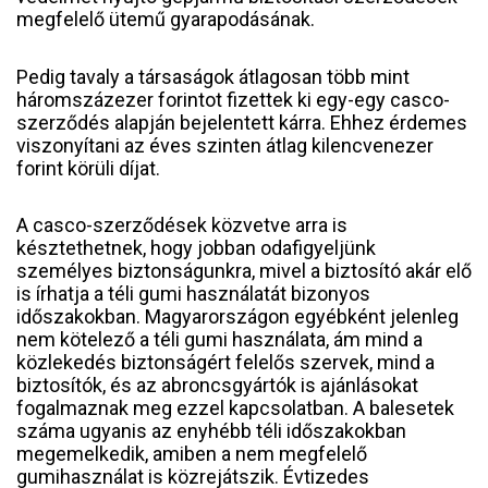
megfelelő ütemű gyarapodásának.
Pedig tavaly a társaságok átlagosan több mint
háromszázezer forintot fizettek ki egy-egy casco-
szerződés alapján bejelentett kárra. Ehhez érdemes
viszonyítani az éves szinten átlag kilencvenezer
forint körüli díjat.
A casco-szerződések közvetve arra is
késztethetnek, hogy jobban odafigyeljünk
személyes biztonságunkra, mivel a biztosító akár elő
is írhatja a téli gumi használatát bizonyos
időszakokban. Magyarországon egyébként jelenleg
nem kötelező a téli gumi használata, ám mind a
közlekedés biztonságért felelős szervek, mind a
biztosítók, és az abroncsgyártók is ajánlásokat
fogalmaznak meg ezzel kapcsolatban. A balesetek
száma ugyanis az enyhébb téli időszakokban
megemelkedik, amiben a nem megfelelő
gumihasználat is közrejátszik. Évtizedes