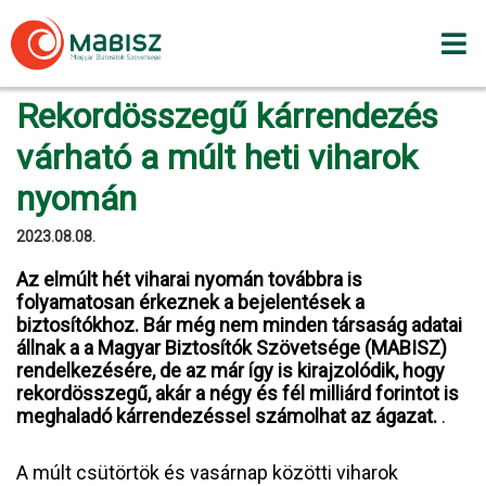
Skip
to
content
Rekordösszegű kárrendezés
várható a múlt heti viharok
nyomán
2023.08.08.
Az elmúlt hét viharai nyomán továbbra is
folyamatosan érkeznek a bejelentések a
biztosítókhoz. Bár még nem minden társaság adatai
állnak a a Magyar Biztosítók Szövetsége (MABISZ)
rendelkezésére, de az már így is kirajzolódik, hogy
rekordösszegű, akár a négy és fél milliárd forintot is
meghaladó kárrendezéssel számolhat az ágazat.
.
A múlt csütörtök és vasárnap közötti viharok