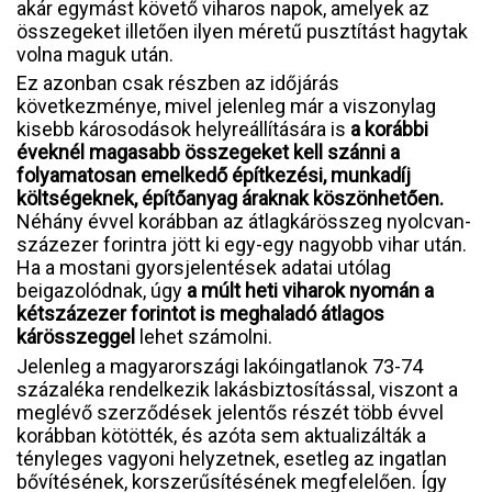
akár egymást követő viharos napok, amelyek az
összegeket illetően ilyen méretű pusztítást hagytak
volna maguk után.
Ez azonban csak részben az időjárás
következménye, mivel jelenleg már a viszonylag
kisebb károsodások helyreállítására is
a korábbi
éveknél magasabb összegeket kell szánni a
folyamatosan emelkedő építkezési, munkadíj
költségeknek, építőanyag áraknak köszönhetően.
Néhány évvel korábban az átlagkárösszeg nyolcvan-
százezer forintra jött ki egy-egy nagyobb vihar után.
Ha a mostani gyorsjelentések adatai utólag
beigazolódnak, úgy
a múlt heti viharok nyomán a
kétszázezer forintot is meghaladó átlagos
kárösszeggel
lehet számolni.
Jelenleg a magyarországi lakóingatlanok 73-74
százaléka rendelkezik lakásbiztosítással, viszont a
meglévő szerződések jelentős részét több évvel
korábban kötötték, és azóta sem aktualizálták a
tényleges vagyoni helyzetnek, esetleg az ingatlan
bővítésének, korszerűsítésének megfelelően. Így