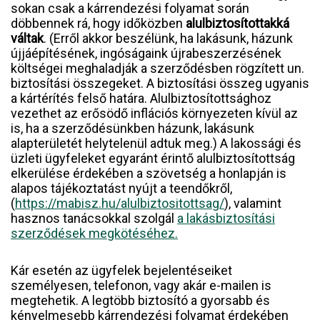
sokan csak a kárrendezési folyamat során
döbbennek rá, hogy időközben
alulbiztosítottakká
váltak
. (Erről akkor beszélünk, ha lakásunk, házunk
újjáépítésének, ingóságaink újrabeszerzésének
költségei meghaladják a szerződésben rögzített un.
biztosítási összegeket. A biztosítási összeg ugyanis
a kártérítés felső határa. Alulbiztosítottsághoz
vezethet az erősödő inflációs környezeten kívül az
is, ha a szerződésünkben házunk, lakásunk
alapterületét helytelenül adtuk meg.) A lakossági és
üzleti ügyfeleket egyaránt érintő alulbiztosítottság
elkerülése érdekében a szövetség a honlapján is
alapos tájékoztatást nyújt a teendőkről,
(
https://mabisz.hu/alulbiztositottsag/
), valamint
hasznos tanácsokkal szolgál
a lakásbiztosítási
szerződések megkötéséhez.
Kár esetén az ügyfelek bejelentéseiket
személyesen, telefonon, vagy akár e-mailen is
megtehetik. A legtöbb biztosító a gyorsabb és
kényelmesebb kárrendezési folyamat érdekében