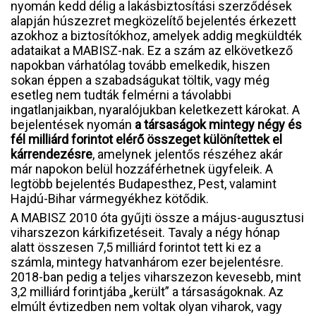
nyomán kedd délig a lakásbiztosítási szerződések
alapján húszezret megközelítő bejelentés érkezett
azokhoz a biztosítókhoz, amelyek addig megküldték
adataikat a MABISZ-nak. Ez a szám az elkövetkező
napokban várhatólag tovább emelkedik, hiszen
sokan éppen a szabadságukat töltik, vagy még
esetleg nem tudták felmérni a távolabbi
ingatlanjaikban, nyaralójukban keletkezett károkat. A
bejelentések nyomán
a társaságok mintegy négy és
fél milliárd forintot elérő összeget különítettek el
kárrendezésre
, amelynek jelentős részéhez akár
már napokon belül hozzáférhetnek ügyfeleik. A
legtöbb bejelentés Budapesthez, Pest, valamint
Hajdú-Bihar vármegyékhez kötődik.
A MABISZ 2010 óta gyűjti össze a május-augusztusi
viharszezon kárkifizetéseit. Tavaly a négy hónap
alatt összesen 7,5 milliárd forintot tett ki ez a
számla, mintegy hatvanhárom ezer bejelentésre.
2018-ban pedig a teljes viharszezon kevesebb, mint
3,2 milliárd forintjába „került” a társaságoknak. Az
elmúlt évtizedben nem voltak olyan viharok, vagy