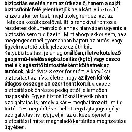
biztosítás esetén nem az útkezelő, hanem a saját
biztosítónk felé jelenthetjük be a kárt.
A biztosító
kifizeti a kártérítést, majd utólag rendezi azt az
illetékes közútkezelővel. Itt is rendkívül fontos a
részletes dokumentáció, ennek hiányában ugyanis a
biztosító sem tud fizetni. Mint ahogy akkor sem, ha a
megengedettnél gyorsabban hajtott az autós, vagy
figyelmeztető tábla jelezte az úthibát.
Kátyúbiztosítást jelenleg
önállóan, illetve kötelező
gépjármű-felelősségbiztosítás (kgfb) vagy casco
mellé kiegészítő biztosításként köthetnek az
autósok,
akár évi 2-3 ezer forintért. A kátyúkár
biztosítást az hívta életre, hogy
az ilyen károk
átlagos összege 20 ezer forint körüli
, a casco
biztosítások önrésze pedig ettől jellemzően
magasabb. Egyes biztosítóknál létezik olyan
szolgáltatás is, amely a kár – meghatározott limitig
történő – megtérítése mellett egyfajta jogsegély-
szolgáltatást is nyújt, eljár az út kezelőjénél a
biztosítási limitet meghaladó kártérítés megfizetése
ügyében.