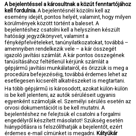
A bejelentéssel a károsultnak a közút fenntartójához
kell fordulnia.
A bejelentésnél közölni kell az
esemény idejét, pontos helyét, valamint, hogy milyen
körülmények között történt a baleset. A
bejelentéshez csatolni kell a helyszínen készült
hatósági jegyzőkönyvet, valamint a
fényképfelvételeket, tanúnyilatkozatokat, továbbá –
amennyiben rendelkezik vele – a kár összegét
igazoló javítási számlát. A kár pontos összegének
tanúsításához feltétlenül kérjünk számlát a
gépjármű javítási munkálatairól, és őrizzük is meg a
procedúra befejezéséig, továbbá érdemes lehet az
esetlegesen kicserélt alkatrészeket is megtartani.
Ha több gépjármű is károsodott, azokat külön-külön
is be kell jelenteni, az autók sérüléseit ugyanis
egyenként számolják el. Személyi sérülés esetén az
orvosi dokumentációt is be kell mutatni. A
bejelentéshez ne felejtsük el csatolni a forgalmi
engedélyről készített másolatot! Szükség esetén
hiánypótlásra is felszólíthatják a bejelentőt, ezért
érdemes e-mail címünket is megadni.
Kátyúkár