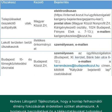
Kedves Látogató! Tájékoztatjuk, hogy a honlap felhasználói
élmény fokozásának érdekében sütiket alkalmazunk. A
honlapunk használatával ön a tájékoztatásunkat tudomásul