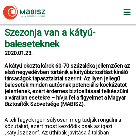
Skip
to
content
Szezonja van a kátyú-
baleseteknek
2020.01.23.
A kátyú okozta károk 60-70 százaléka jellemzően az
első negyedévben történik a kátyúbiztosítást kínáló
társaságok tapasztalatai szerint. Az ilyen jellegű
balesetek minden autósnak potenciális kockázatot
jelentenek, ezért érdemes biztosítással felkészülni
a váratlan esetekre – hívja fel a figyelmet a Magyar
Biztosítók Szövetsége (MABISZ).
A téli fagyok igen súlyosan meg tudják rongálni a
közutakat, ezért most kezdődik csak az igazi
„kátyúszezon”. Az úthibák javítása általában