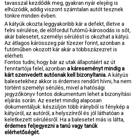
tavasszal kezdődik meg, gyakran nyár elejéig is
elhúzódik, addig viszont számtalan autót tesznek
tönkre minden évben.
A kátyúk okozta leggyakoribb kár a defekt, illetve a
felni sérülése, de előfordul futómű-károsodás is sőt,
akár balesetet, személyi sérülést is okozhat a kátyú.
Az átlagos kárösszeg pár tízezer forint, azonban a
futóműben okozott kár akár a többszázezret is
elérheti.
Fontos tudni, hogy bár az utak állapotáért az út
fenntartója felel, azonban
a káreseményt mindig a
kárt szenvedett autósnak kell bizonyítania.
A kátyús
balesetekhez akkor is érdemes rendőrt hívni, ha nem
történt személyi sérülés, mivel a hatósági
jegyzőkönyv fontos dokumentum lehet a bizonyítási
eljárás során. Az esetet mindig alaposan
dokumentáljuk: készüljön több irányból is fénykép a
kátyúról, az autóról, a helyszínről és jól láthatóan a
keletkezett sérülésről. Ha a balesetet más is látta,
érdemes feljegyezni a tanú vagy tanúk
elérhetőségét.