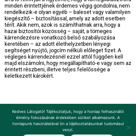
minden érintettjének érdemes végig gondolnia, nem
rendelkezik-e olyan egyéb – baleset vagy valamilyen
kiegészítő – biztosítással, amely az adott esetben
térít. Akik nem, azok is számíthatnak arra, hogy a
hazai biztosítói közösség – saját, a tömeges
kárrendezésre vonatkozó belső szabályozása
keretében – az adott élethelyzetben lényegi
segítséget nyújtó, jogcím nélküli előleget fizet. A
végleges kárrendezésnél ezzel attól függően kell
majd elszámolni, hogy megállapítható-e vagy sem az
érintett részbeni, illetve teljes felelőssége a
keletkezett károkért.
Kedves Látogató! Tájékoztatjuk, hogy a honlap felhasználói
élmény fokozásának érdekében sütiket alkalmazunk. A
honlapunk használatával ön a tájékoztatásunkat tudomásul
Impresszum
Jogi nyilatkozat
Jogszabályok
veszi.