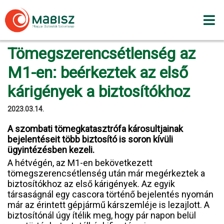
Skip
to
content
Tömegszerencsétlenség az
M1-en: beérkeztek az első
kárigények a biztosítókhoz
2023.03.14.
A szombati tömegkatasztrófa károsultjainak
bejelentéseit több biztosító is soron kívüli
ügyintézésben kezeli.
A hétvégén, az M1-en bekövetkezett
tömegszerencsétlenség után már megérkeztek a
biztosítókhoz az első kárigények. Az egyik
társaságnál egy cascora történő bejelentés nyomán
már az érintett gépjármű kárszemléje is lezajlott. A
biztosítónál úgy ítélik meg, hogy pár napon belül