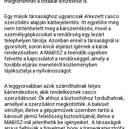
megtörténhet a totálkár kifizetése is.
Egy másik társasághoz ugyancsak érkezett casco
szerződés alapján kárbejelentés. Itt egyelőre még
nem történhetett meg a kárszemlézés, mivel a
személygépkocsikat a rendőrség egy lezárt
telephelyen tárolja. Azonban ennél a társaságnál is
gyorsított, soron kívüli eljárást ígérnek a károk
rendezésében. A MABISZ a teendők ügyében
felvette a kapcsolatot a rendőrséggel, amely a
további eljárás menetéről közleményben
tájékoztatja a nyilvánosságot.
A leggyorsabban azok számíthatnak teljes
kárrendezésre, akik rendelkeznek casco
szerződéssel. Ők ahhoz a biztosítóhoz fordulhatnak,
amellyel a szerződést megkötötték. A baleset
sérültjei, illetve a gépjárművek üzemben tartói a
károsult jármű felelősség biztosítójánál, illetve a
MABISZ-nál jelenthetik be igényeiket. A társaságok
arra is felhívják a figyelmet, hogy a tömegkatasztrófa