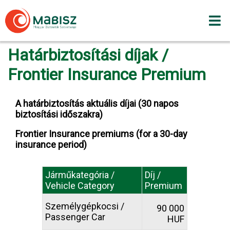
Skip
to
content
Határbiztosítási díjak /
Frontier Insurance Premium
A határbiztosítás aktuális díjai (30 napos
biztosítási időszakra)
Frontier Insurance premiums (for a 30-day
insurance period)
Járműkategória /
Díj /
Vehicle Category
Premium
Személygépkocsi /
90 000
Passenger Car
HUF