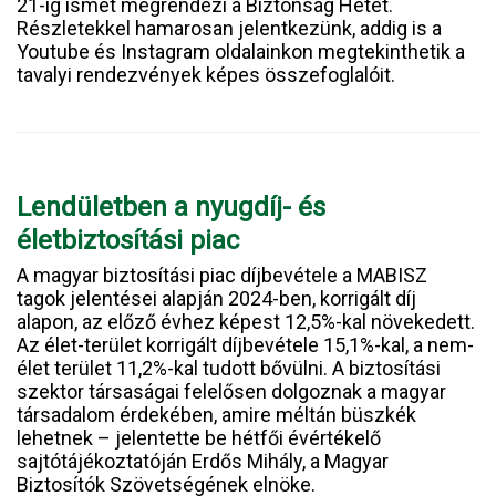
21-ig ismét megrendezi a Biztonság Hetét.
Részletekkel hamarosan jelentkezünk, addig is a
Youtube és Instagram oldalainkon megtekinthetik a
tavalyi rendezvények képes összefoglalóit.
Lendületben a nyugdíj- és
életbiztosítási piac
A magyar biztosítási piac díjbevétele a MABISZ
tagok jelentései alapján 2024-ben, korrigált díj
alapon, az előző évhez képest 12,5%-kal növekedett.
Az élet-terület korrigált díjbevétele 15,1%-kal, a nem-
élet terület 11,2%-kal tudott bővülni. A biztosítási
szektor társaságai felelősen dolgoznak a magyar
társadalom érdekében, amire méltán büszkék
lehetnek – jelentette be hétfői évértékelő
sajtótájékoztatóján Erdős Mihály, a Magyar
Biztosítók Szövetségének elnöke.