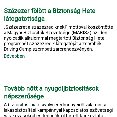
Százezer fölött a Biztonság Hete
látogatottsága
„Százezret a százezrediknek!” mottóval köszöntötte
a Magyar Biztosítók Szövetsége (MABISZ) az idén
nyolcadik alkalommal megtartott Biztonság Hete
programhét százezredik látogatóját a zsámbéki
Driving Camp szombati zárórendezvényén.
Bővebben
Tovább nőtt a nyugdíjbiztosítások
népszerűsége
A biztosítási piac tavalyi eredményeiről valamint a
lakásbiztosítási kampánnyal kapcsolatos szövetségi
várakozásokról és teendőkről tartott tájékoztatót