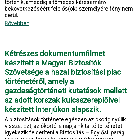
történik, ameddig a tömeges káresemény
bekövetkezéséért felelős(ök) személyére fény nem
derül.
Bővebben
Kétrészes dokumentumfilmet
készített a Magyar Biztosítók
Szövetsége a hazai biztosítási piac
történetéről, amely a
gazdaságtörténeti kutatások mellett
az adott korszak kulcsszereplőivel
készített interjúkon alapszik.
A biztosítások története egészen az ókorig nyúlik
vissza. Ezt, az ókortól a napjaink tartó történetet
igyekszik felderíteni a Biztosítás – Egy ősi iparág
évszázados hazai története című kétrészes