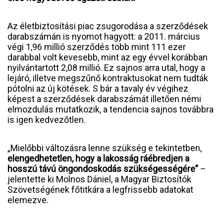
Az életbiztosítási piac zsugorodása a szerződések
darabszámán is nyomot hagyott: a 2011. március
végi 1,96 millió szerződés több mint 111 ezer
darabbal volt kevesebb, mint az egy évvel korábban
nyilvántartott 2,08 millió. Ez sajnos arra utal, hogy a
lejáró, illetve megszűnő kontraktusokat nem tudták
pótolni az új kötések. S bár a tavaly év végihez
képest a szerződések darabszámát illetően némi
elmozdulás mutatkozik, a tendencia sajnos továbbra
is igen kedvezőtlen.
„Mielőbbi változásra lenne szükség e tekintetben,
elengedhetetlen, hogy a lakosság ráébredjen a
hosszú távú öngondoskodás szükségességére”
–
jelentette ki Molnos Dániel, a Magyar Biztosítók
Szövetségének főtitkára a legfrissebb adatokat
elemezve.