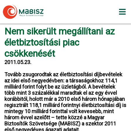
Skip
to
content
Nem sikerült megállítani az
életbiztosítási piac
csökkenését
2011.05.23.
Tovább zsugorodtak az életbiztosítási díjbevételek
az idei első negyedévben: a társaságokhoz 114,1
milliárd forint folyt be az üzletágból. A bevételek
több mint 3 százalékkal maradtak el az egy évvel
korábbitól, holott már a 2010 első három hónapjában
regisztrált 118,1 milliárd forintnyi életbiztosítási díj is
mintegy 10 milliárd forinttal volt kevesebb, mint
három évvel azelőtt – tette közzé a Magyar
Biztosítók Szövetsége (MABISZ) a szektor 2011
első negyedéves ágazati adatait.