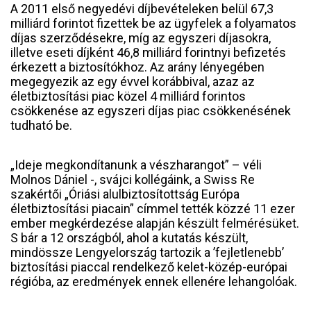
A 2011 első negyedévi díjbevételeken belül 67,3
milliárd forintot fizettek be az ügyfelek a folyamatos
díjas szerződésekre, míg az egyszeri díjasokra,
illetve eseti díjként 46,8 milliárd forintnyi befizetés
érkezett a biztosítókhoz. Az arány lényegében
megegyezik az egy évvel korábbival, azaz az
életbiztosítási piac közel 4 milliárd forintos
csökkenése az egyszeri díjas piac csökkenésének
tudható be.
„Ideje megkondítanunk a vészharangot” – véli
Molnos Dániel -, svájci kollégáink, a Swiss Re
szakértői „Óriási alulbiztosítottság Európa
életbiztosítási piacain” címmel tették közzé 11 ezer
ember megkérdezése alapján készült felmérésüket.
S bár a 12 országból, ahol a kutatás készült,
mindössze Lengyelország tartozik a ’fejletlenebb’
biztosítási piaccal rendelkező kelet-közép-európai
régióba, az eredmények ennek ellenére lehangolóak.