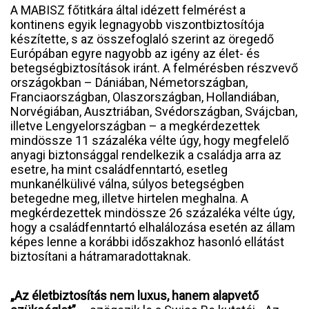
A MABISZ főtitkára által idézett felmérést a
kontinens egyik legnagyobb viszontbiztosítója
készítette, s az összefoglaló szerint az öregedő
Európában egyre nagyobb az igény az élet- és
betegségbiztosítások iránt. A felmérésben részvevő
országokban – Dániában, Németországban,
Franciaországban, Olaszországban, Hollandiában,
Norvégiában, Ausztriában, Svédországban, Svájcban,
illetve Lengyelországban – a megkérdezettek
mindössze 11 százaléka vélte úgy, hogy megfelelő
anyagi biztonsággal rendelkezik a családja arra az
esetre, ha mint családfenntartó, esetleg
munkanélkülivé válna, súlyos betegségben
betegedne meg, illetve hirtelen meghalna. A
megkérdezettek mindössze 26 százaléka vélte úgy,
hogy a családfenntartó elhalálozása esetén az állam
képes lenne a korábbi időszakhoz hasonló ellátást
biztosítani a hátramaradottaknak.
„Az életbiztosítás nem luxus, hanem alapvető