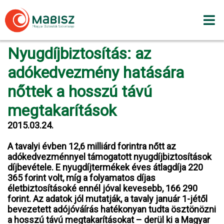
Skip
to
content
Nyugdíjbiztosítás: az
adókedvezmény hatására
nőttek a hosszú távú
megtakarítások
2015.03.24.
A tavalyi évben 12,6 milliárd forintra nőtt az
adókedvezménnyel támogatott nyugdíjbiztosítások
díjbevétele. E nyugdíjtermékek éves átlagdíja 220
365 forint volt, míg a folyamatos díjas
életbiztosításoké ennél jóval kevesebb, 166 290
forint. Az adatok jól mutatják, a tavaly január 1-jétől
bevezetett adójóváírás hatékonyan tudta ösztönözni
a hosszú távú megtakarításokat – derül ki a Magyar