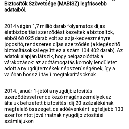
Biztosítók Szövetsége (MABISZ) legfrissebb
adataiból.
2014 végén 1,7 millió darab folyamatos díjas
életbiztosítási szerződést kezeltek a biztosítók,
ebből 68 025 darab volt az szja-kedvezményre
jogosító, rendszeres díjas szerződés (a kiegészítő
biztosításokkal együtt ez a szám 104 402 darab). Az
adatok alapján látszik, hogy beigazolódtak a
várakozások: az adótámogatás komoly lendületet
adott a nyugdíjtermékek népszerűségének, így a
valóban hosszú távú megtakarításoknak.
2014. január 1-jétől a nyugdíjbiztosítási
szerződéssel rendelkező magánszemélyek az
általuk befizetett biztosítási díj 20 százalékának
megfelelő összeget, de adóévenként legfeljebb 130
ezer forintot jóváírhatnak nyugdíjbiztosítási
számlájukon