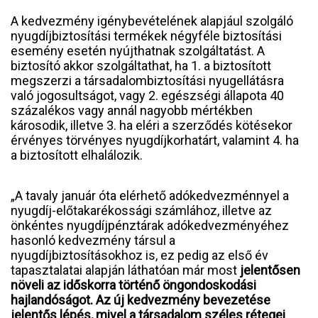
A kedvezmény igénybevételének alapjául szolgáló
nyugdíjbiztosítási termékek négyféle biztosítási
esemény esetén nyújthatnak szolgáltatást. A
biztosító akkor szolgáltathat, ha 1. a biztosított
megszerzi a társadalombiztosítási nyugellátásra
való jogosultságot, vagy 2. egészségi állapota 40
százalékos vagy annál nagyobb mértékben
károsodik, illetve 3. ha eléri a szerződés kötésekor
érvényes törvényes nyugdíjkorhatárt, valamint 4. ha
a biztosított elhalálozik.
„A tavaly január óta elérhető adókedvezménnyel a
nyugdíj-előtakarékossági számlához, illetve az
önkéntes nyugdíjpénztárak adókedvezményéhez
hasonló kedvezmény társul a
nyugdíjbiztosításokhoz is, ez pedig az első év
tapasztalatai alapján láthatóan már most
jelentősen
növeli az időskorra történő öngondoskodási
hajlandóságot. Az új kedvezmény bevezetése
jelentős lépés, mivel a társadalom széles rétegei