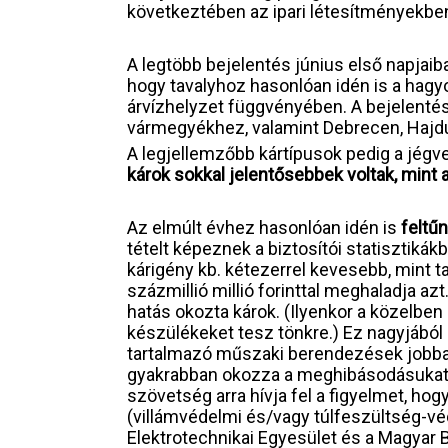
következtében az ipari létesítményekben
A legtöbb bejelentés június első napjaiba
hogy tavalyhoz hasonlóan idén is a hagy
árvízhelyzet függvényében. A bejelenté
vármegyékhez, valamint Debrecen, Hajd
A legjellemzőbb kártípusok pedig a jégve
károk sokkal jelentősebbek voltak, mint 
Az elmúlt évhez hasonlóan idén is
feltű
tételt képeznek a biztosítói statisztiká
kárigény kb. kétezerrel kevesebb, mint tav
százmillió millió forinttal meghaladja a
hatás okozta károk. (Ilyenkor a közelbe
készülékeket tesz tönkre.) Ez nagyjából 
tartalmazó műszaki berendezések jobban 
gyakrabban okozza a meghibásodásukat, 
szövetség arra hívja fel a figyelmet, h
(villámvédelmi és/vagy túlfeszültség-vé
Elektrotechnikai Egyesület és a Magyar B