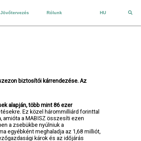
Jövőtervezés
Rólunk
HU
arszezon biztosítói kárrendezése. Az
sek alapján, több mint 86 ezer
zetésekre. Ez közel hárommilliárd forinttal
a, amióta a MABISZ összesíti ezen
ebben a zsebükbe nyúlniuk a
záma egyébként meghaladja az 1,68 milliót,
ezőgazdasági károk és az időjárás