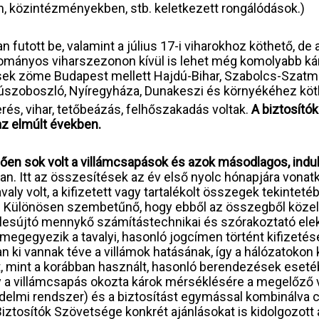
, közintézményekben, stb. keletkezett rongálódások.)
n futott be, valamint a július 17-i viharokhoz köthető, de
ományos viharszezonon kívül is lehet még komolyabb kár
sek zöme Budapest mellett Hajdú-Bihar, Szabolcs-Szatm
úszoboszló, Nyíregyháza, Dunakeszi és környékéhez köt
rés, vihar, tetőbeázás, felhőszakadás voltak.
A biztosító
az elmúlt években.
nően sok volt a villámcsapások és azok másodlagos, indu
kban. Itt az összesítések az év első nyolc hónapjára vona
aly volt, a kifizetett vagy tartalékolt összegek tekinteté
zt. Különösen szembetűnő, hogy ebből az összegből közel
n lesújtó mennykő számítástechnikai és szórakoztató ele
megegyezik a tavalyi, hasonló jogcímen történt kifizetése
ki vannak téve a villámok hatásának, így a hálózatokon 
mint a korábban használt, hasonló berendezések esetébe
ogy a villámcsapás okozta károk mérséklésére a megelőző
delmi rendszer) és a biztosítást egymással kombinálva 
iztosítók Szövetsége konkrét ajánlásokat is kidolgozott 