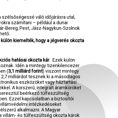
 a szélsőségessé váló időjárásra utal,
okra számítani – például a dunai
ár-Bereg, Pest, Jász-Nagykun-Szolnok
hető.
k külön kiemelték, hogy a jégverés okozta
kciós hatásai okozta kár
. Ezek külön
tkoznak. Idén a mintegy tizenkilencezer
ben (
3,1 milliárd forint
) viszont mintegy
 2,7 milliárdot tesznek ki a másodlagos
ktronikus eszközöket vagy háztartási
kkel. A korszerű, integrált áramköröket
keresztül beérkező túlfeszültség
n. Ezzel kapcsolatban a biztosítói
 villámvédelmi intézkedéseket
célszerű alkalmazni. A Magyar
a villám- és túlfeszültség okozta károk