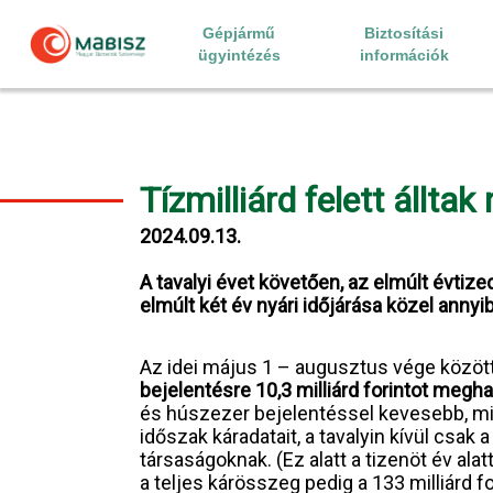
Skip
to
Gépjármű
Biztosítási
content
ügyintézés
információk
Tízmilliárd felett állta
2024.09.13.
A tavalyi évet követően, az elmúlt évtize
elmúlt két év nyári időjárása közel annyi
Az idei május 1 – augusztus vége közöt
bejelentésre 10,3 milliárd forintot meg
és húszezer bejelentéssel kevesebb, min
időszak káradatait, a tavalyin kívül csak
társaságoknak. (Ez alatt a tizenöt év ala
a teljes kárösszeg pedig a 133 milliárd