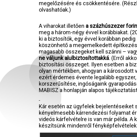
megelőzésére és csökkentésére. (Rész
olvashatóak.)
A viharokat illetően
a százhúszezer forint
meg a három-négy évvel korábbiakat. (202
ki a biztosítók, egy évvel korábban pedig 
köszönhető a megemelkedett építkezési, 
magasabb összegeket kell szánni – vagyi
ne váljunk alulbiztosítottakká
. (Erről ak
biztosítási összeget. Ilyen esetben a bi
olyan mértékben, ahogyan a károsodott v
ezért érdemes évente legalább egyszer, 
korszerűsítése, ingóságaink gyarapodása 
MABISZ a honlapján alapos tájékoztatást
Kár esetén az ügyfelek bejelentéseiket 
kényelmesebb kárrendezési folyamat érdek
videós kárfelvételre is van már példa. A
készítsünk mindenről fényképfelvételeke