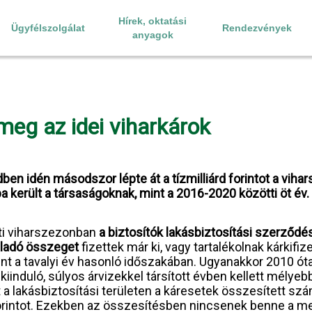
Hírek, oktatási
Ügyfélszolgálat
Rendezvények
anyagok
k meg az idei viharkárok
dben idén másodszor lépte át a tízmilliárd forintot a vih
ba került a társaságoknak, mint a 2016-2020 közötti öt év.
ti viharszezonban
a biztosítók lakásbiztosítási szerződé
haladó összeget
fizettek már ki, vagy tartalékolnak kárkifi
t a tavalyi év hasonló időszakában. Ugyanakkor 2010 ót
 a kiinduló, súlyos árvizekkel társított évben kellett mély
tt a lakásbiztosítási területen a káresetek összesített s
 forintot. Ezekben az összesítésben nincsenek benne a m