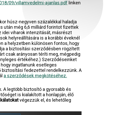
018/09/villamvedelmi-ajanlas.pdf
linken
kkor húsz-negyven százalékkal haladja
után még 6,6 milliárd forintot fizettek
z idei viharok intenzitását, másrészt
k helyreállítására is a korábbi éveknél
en a helyzetben különösen fontos, hogy
dja a biztosítási szerződésben rögzített
kárt csak arányosan téríti meg, mégpedig
tényleges értékéhez.) Szerződéseinket
, hogy ingatlanunk esetleges
ő biztosítási fedezettel rendelkezzünk. A
ál
a szerződések megkötéséhez.
. A legtöbb biztosító a gyorsabb és
éget is kialakított a honlapján, élő
kálatokat
végezzük el, és lehetőleg