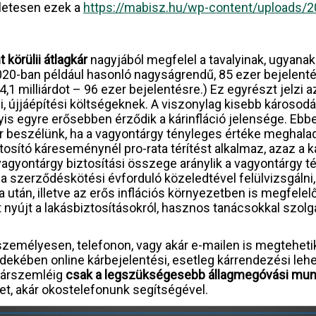
letesen ezek a
https://mabisz.hu/wp-content/uploads/2
 körülii átlagkár
nagyjából megfelel a tavalyinak, ugyana
0-ban például hasonló nagyságrendű, 85 ezer bejelentés 
4,1 milliárdot – 96 ezer bejelentésre.) Ez egyrészt jelzi a
újjáépítési költségeknek. A viszonylag kisebb károsodáso
s egyre erősebben érződik a kárinfláció jelensége. Ebb
kor beszélünk, ha a vagyontárgy tényleges értéke meghala
ztosító káreseménynél pro-rata térítést alkalmaz, azaz a 
agyontárgy biztosítási összege aránylik a vagyontárgy 
a szerződéskötési évforduló közeledtével felülvizsgálni
után, illetve az erős inflációs környezetben is megfelel
 nyújt a lakásbiztosításokról, hasznos tanácsokkal szolg
személyesen, telefonon, vagy akár e-mailen is megtehetik
ében online kárbejelentési, esetleg kárrendezési lehetős
 kárszemléig
csak a legszükségesebb állagmegóvási mun
t, akár okostelefonunk segítségével.