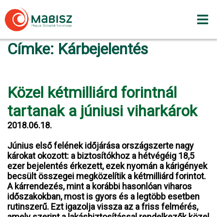
Skip
to
content
Címke:
Kárbejelentés
Közel kétmilliárd forintnál
tartanak a júniusi viharkárok
2018.06.18.
Június első felének időjárása országszerte nagy
károkat okozott: a biztosítókhoz a hétvégéig 18,5
ezer bejelentés érkezett, ezek nyomán a kárigények
becsült összegei megközelítik a kétmilliárd forintot.
A kárrendezés, mint a korábbi hasonlóan viharos
időszakokban, most is gyors és a legtöbb esetben
rutinszerű. Ezt igazolja vissza az a friss felmérés,
amely szerint a lakásbiztosítással rendelkezők közel