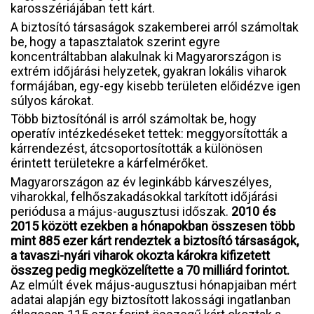
karosszériájában tett kárt.
A biztosító társaságok szakemberei arról számoltak
be, hogy a tapasztalatok szerint egyre
koncentráltabban alakulnak ki Magyarországon is
extrém időjárási helyzetek, gyakran lokális viharok
formájában, egy-egy kisebb területen előidézve igen
súlyos károkat.
Több biztosítónál is arról számoltak be, hogy
operatív intézkedéseket tettek: meggyorsították a
kárrendezést, átcsoportosították a különösen
érintett területekre a kárfelmérőket.
Magyarországon az év leginkább kárveszélyes,
viharokkal, felhőszakadásokkal tarkított időjárási
periódusa a május-augusztusi időszak.
2010 és
2015 között ezekben a hónapokban összesen több
mint 885 ezer kárt rendeztek a biztosító társaságok,
a tavaszi-nyári viharok okozta károkra kifizetett
összeg pedig megközelítette a 70 milliárd forintot.
Az elmúlt évek május-augusztusi hónapjaiban mért
adatai alapján egy biztosított lakossági ingatlanban