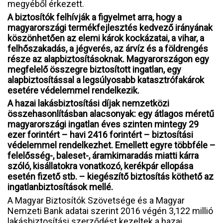
megyéből érkezett.
A biztosítók felhívják a figyelmet arra, hogy a
magyarországi termékfejlesztés kedvező irányának
köszönhetően az elemi károk kockázatai, a vihar, a
felhőszakadás, a jégverés, az árvíz és a földrengés
része az alapbiztosításoknak. Magyarországon egy
megfelelő összegre biztosított ingatlan, egy
alapbiztosítással a legsúlyosabb katasztrófakárok
esetére védelemmel rendelkezik.
A hazai lakásbiztosítási díjak nemzetközi
összehasonlításban alacsonyak: egy átlagos méretű
magyarországi ingatlan éves szinten mintegy 29
ezer forintért – havi 2416 forintért – biztosítási
védelemmel rendelkezhet. Emellett egyre többféle –
felelősség-, baleset-, áramkimaradás miatti kárra
szóló, kisállatokra vonatkozó, kerékpár ellopása
esetén fizető stb. – kiegészítő biztosítás köthető az
ingatlanbiztosítások mellé.
A Magyar Biztosítók Szövetsége és a Magyar
Nemzeti Bank adatai szerint 2016 végén 3,122 millió
lakásbiztosítási szerződést kezeltek a hazai