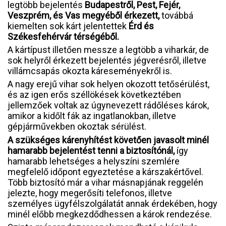
legtöbb bejelentés
Budapestről, Pest, Fejér,
Veszprém, és Vas megyéből érkezett,
továbbá
kiemelten sok kárt jelentettek
Érd és
Székesfehérvár térségéből.
A kártípust illetően messze a legtöbb a viharkár, de
sok helyről érkezett bejelentés jégverésről, illetve
villámcsapás okozta káreseményekről is.
A nagy erejű vihar sok helyen okozott tetősérülést,
és az igen erős széllökések következtében
jellemzőek voltak az úgynevezett rádőléses károk,
amikor a kidőlt fák az ingatlanokban, illetve
gépjárművekben okoztak sérülést.
A szükséges kárenyhítést követően javasolt minél
hamarabb bejelentést tenni a biztosítónál,
így
hamarabb lehetséges a helyszíni szemlére
megfelelő időpont egyeztetése a kárszakértővel.
Több biztosító már a vihar másnapjának reggelén
jelezte, hogy megerősíti telefonos, illetve
személyes ügyfélszolgálatát annak érdekében, hogy
minél előbb megkezdődhessen a károk rendezése.