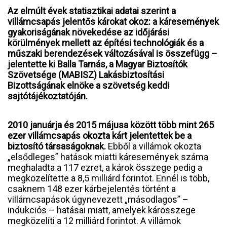
Az elmúlt évek statisztikai adatai szerint a
villámcsapás jelentős károkat okoz: a káresemények
gyakoriságának növekedése az időjárási
körülmények mellett az építési technológiák és a
műszaki berendezések változásával is összefügg –
jelentette ki Balla Tamás, a Magyar Biztosítók
Szövetsége (MABISZ) Lakásbiztosítási
Bizottságának elnöke a szövetség keddi
sajtótájékoztatóján.
2010 januárja és 2015 májusa között több mint 265
ezer villámcsapás okozta kárt jelentettek be a
biztosító társaságoknak.
Ebből a villámok okozta
„elsődleges” hatások miatti káresemények száma
meghaladta a 117 ezret, a károk összege pedig a
megközelítette a 8,5 milliárd forintot. Ennél is több,
csaknem 148 ezer kárbejelentés történt a
villámcsapások úgynevezett „másodlagos” –
indukciós – hatásai miatt, amelyek kárösszege
megközelíti a 12 milliárd forintot. A villámok