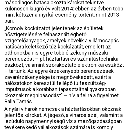
másodlagos hatása okozta károkat tekintve
különösen kiugró év volt 2014: ebben az évben több
mint kétszer annyi káresemény történt, mint 2013-
ban.
„Komoly kockázatot jelentenek az épületek
hőszigetelésére felhasznált éghető
szigetelőanyagok, amelyek növelik a villámcsapás
hatására keletkező tűz kockázatát, emellett az
otthonokban is egyre több érzékeny műszaki
berendezést – pl. háztartási és számítástechnikai
eszközt, valamint szórakoztató elektronikai eszközt
– tartunk. Az egyre érzékenyebb berendezések
zavarérzékenysége is megnövekedett, ezért a
hálózatokon keresztül fellépő túlfeszültség-
impulzusok a korábban tapasztaltnál gyakrabban
okoznak meghibásodást” – hívja fel rá a figyelmet
Balla Tamás.
A nyári viharok nemcsak a háztartásokban okoznak
jelentős károkat. A jégeső, a viharos szél, valamint a
lezúduló nagymennyiségű víz a mezőgazdaságban
tevékenykedő vállalkozások számára is komoly