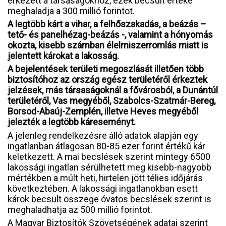
érkezett a társaságokhoz, ezek becsült értéke
meghaladja a 300 millió forintot.
A legtöbb kárt a vihar, a felhőszakadás, a beázás –
tető- és panelhézag-beázás -, valamint a hónyomás
okozta, kisebb számban élelmiszerromlás miatt is
jelentett károkat a lakosság.
A bejelentések területi megoszlását illetően több
biztosítóhoz az ország egész területéről érkeztek
jelzések, más társaságoknál a fővárosból, a Dunántúl
területéről, Vas megyéből, Szabolcs-Szatmár-Bereg,
Borsod-Abaúj-Zemplén, illetve Heves megyéből
jelezték a legtöbb káreseményt.
A jelenleg rendelkezésre álló adatok alapján egy
ingatlanban átlagosan 80-85 ezer forint értékű kár
keletkezett. A mai becslések szerint mintegy 6500
lakossági ingatlan sérülhetett meg kisebb-nagyobb
mértékben a múlt heti, hirtelen jött télies időjárás
következtében. A lakossági ingatlanokban esett
károk becsült összege óvatos becslések szerint is
meghaladhatja az 500 millió forintot.
A Magyar Biztosítók Szövetségének adatai szerint