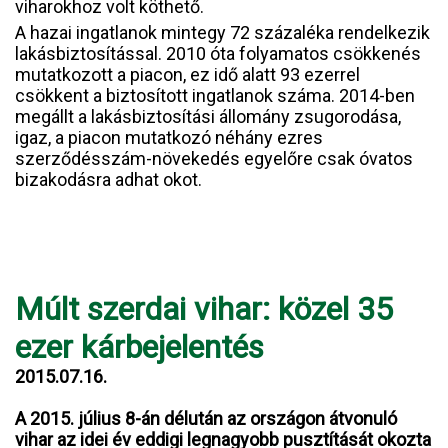
viharokhoz volt köthető.
A hazai ingatlanok mintegy 72 százaléka rendelkezik
lakásbiztosítással. 2010 óta folyamatos csökkenés
mutatkozott a piacon, ez idő alatt 93 ezerrel
csökkent a biztosított ingatlanok száma. 2014-ben
megállt a lakásbiztosítási állomány zsugorodása,
igaz, a piacon mutatkozó néhány ezres
szerződésszám-növekedés egyelőre csak óvatos
bizakodásra adhat okot.
Múlt szerdai vihar: közel 35
ezer kárbejelentés
2015.07.16.
A 2015. július 8-án délután az országon átvonuló
vihar az idei év eddigi legnagyobb pusztítását okozta