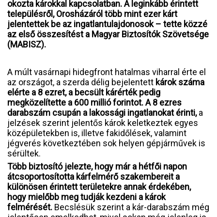
okozta károkkal kapcsolatban. A leginkább érintett
településről, Orosházáról több mint ezer kárt
jelentettek be az ingatlantulajdonosok – tette közzé
az első összesítést a Magyar Biztosítók Szövetsége
(MABISZ).
A múlt vasárnapi hidegfront hatalmas viharral érte el
az országot, a szerda délig bejelentett
károk száma
elérte a 8 ezret, a becsült kárérték pedig
megközelítette a 600 millió forintot. A 8 ezres
darabszám csupán a lakossági ingatlanokat érinti,
a
jelzések szerint jelentős károk keletkeztek egyes
középületekben is, illetve fakidőlések, valamint
jégverés következtében sok helyen gépjárművek is
sérültek.
Több biztosító jelezte, hogy már a hétfői napon
átcsoportosította kárfelmérő szakembereit a
különösen érintett területekre annak érdekében,
hogy mielőbb meg tudják kezdeni a károk
felmérését.
Becslésük szerint a kár-darabszám még