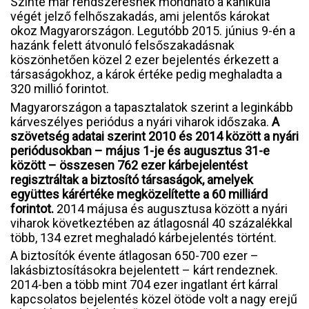
Szinte már rendszeresnek mondható a kánikula
végét jelző felhőszakadás, ami jelentős károkat
okoz Magyarországon. Legutóbb 2015. június 9-én a
hazánk felett átvonuló felsőszakadásnak
köszönhetően közel 2 ezer bejelentés érkezett a
társaságokhoz, a károk értéke pedig meghaladta a
320 millió forintot.
Magyarországon a tapasztalatok szerint a leginkább
kárveszélyes periódus a nyári viharok időszaka.
A
szövetség adatai szerint 2010 és 2014 között a nyári
periódusokban – május 1-je és augusztus 31-e
között – összesen 762 ezer kárbejelentést
regisztráltak a biztosító társaságok, amelyek
együttes kárértéke megközelítette a 60 milliárd
forintot.
2014 májusa és augusztusa között a nyári
viharok következtében az átlagosnál 40 százalékkal
több, 134 ezret meghaladó kárbejelentés történt.
A biztosítók évente átlagosan 650-700 ezer –
lakásbiztosításokra bejelentett – kárt rendeznek.
2014-ben a több mint 704 ezer ingatlant ért kárral
kapcsolatos bejelentés közel ötöde volt a nagy erejű