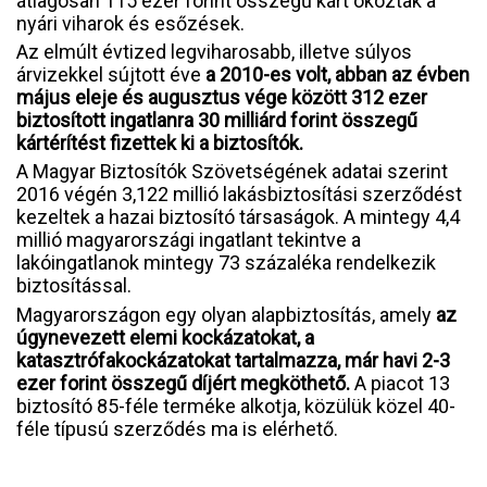
átlagosan 115 ezer forint összegű kárt okoztak a
nyári viharok és esőzések.
Az elmúlt évtized legviharosabb, illetve súlyos
árvizekkel sújtott éve
a 2010-es volt, abban az évben
május eleje és augusztus vége között 312 ezer
biztosított ingatlanra 30 milliárd forint összegű
kártérítést fizettek ki a biztosítók.
A Magyar Biztosítók Szövetségének adatai szerint
2016 végén 3,122 millió lakásbiztosítási szerződést
kezeltek a hazai biztosító társaságok. A mintegy 4,4
millió magyarországi ingatlant tekintve a
lakóingatlanok mintegy 73 százaléka rendelkezik
biztosítással.
Magyarországon egy olyan alapbiztosítás, amely
az
úgynevezett elemi kockázatokat, a
katasztrófakockázatokat tartalmazza, már havi 2-3
ezer forint összegű díjért megköthető.
A piacot 13
biztosító 85-féle terméke alkotja, közülük közel 40-
féle típusú szerződés ma is elérhető.