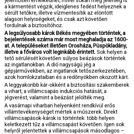
jelentősen emelkedhet, mivel sokan még jelenleg is
a kármentést végzik, ideiglenes fedést helyeznek a
sérült tetőkre, illetve vízmentesítik az elöntött
alagsori helyiségeket, és csak azt követően
fordulnak a biztosítóhoz.
A legsúlyosabb károk Békés megyében történtek, a
bejelentések száma már most meghaladja az 1600-
at. A településeket illetően Orosháza, Püspökladány,
illetve a főváros volt leginkább érintett.
Sok helyen a
tető sérülését követően súlyos beázások történtek
az ingatlanokban. A dió nagyságú jég a
gépjárművekben, az ingatlanok tetőszerkezetében,
azok homlokzataiban és a redőnyökben okozott kárt.
A leggyakoribb kár-okként a biztosítási szakemberek
a vihart, a villámcsapás indukciós hatását, a
jégverést, valamint a beázást jelölték meg.
A vasárnapi viharban helyenként rendkívül erős
villámtevékenységet mértek a műszerek. Direkt
villámcsapások-károk is történtek: több helyen
keletkezett tűz a villámcsapást követően. Igen sok
helyről jelentettek a villámcsapások másodlagos –