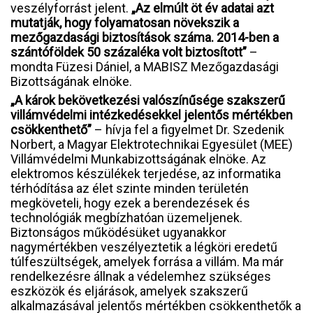
veszélyforrást jelent.
„Az elmúlt öt év adatai azt
mutatják, hogy folyamatosan növekszik a
mezőgazdasági biztosítások száma. 2014-ben a
szántóföldek 50 százaléka volt biztosított”
–
mondta Füzesi Dániel, a MABISZ Mezőgazdasági
Bizottságának elnöke.
„A károk bekövetkezési valószínűsége szakszerű
villámvédelmi intézkedésekkel jelentős mértékben
csökkenthető”
– hívja fel a figyelmet Dr. Szedenik
Norbert, a Magyar Elektrotechnikai Egyesület (MEE)
Villámvédelmi Munkabizottságának elnöke. Az
elektromos készülékek terjedése, az informatika
térhódítása az élet szinte minden területén
megköveteli, hogy ezek a berendezések és
technológiák megbízhatóan üzemeljenek.
Biztonságos működésüket ugyanakkor
nagymértékben veszélyeztetik a légköri eredetű
túlfeszültségek, amelyek forrása a villám. Ma már
rendelkezésre állnak a védelemhez szükséges
eszközök és eljárások, amelyek szakszerű
alkalmazásával jelentős mértékben csökkenthetők a