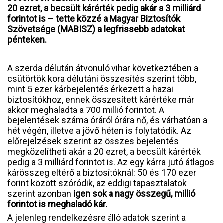
20 ezret, a becsült kárérték pedig akár a 3 milliárd
forintot is – tette közzé a Magyar Biztosítók
Szövetsége (MABISZ) a legfrissebb adatokat
pénteken.
A szerda délután átvonuló vihar következtében a
csütörtök kora délutáni összesítés szerint több,
mint 5 ezer kárbejelentés érkezett a hazai
biztosítókhoz, ennek összesített kárértéke már
akkor meghaladta a 700 millió forintot. A
bejelentések száma óráról órára nő, és várhatóan a
hét végén, illetve a jövő héten is folytatódik. Az
előrejelzések szerint az összes bejelentés
megközelítheti akár a 20 ezret, a becsült kárérték
pedig a 3 milliárd forintot is. Az egy kárra jutó átlagos
kárösszeg eltérő a biztosítóknál: 50 és 170 ezer
forint között szóródik, az eddigi tapasztalatok
szerint azonban
igen sok a nagy összegű, millió
forintot is meghaladó kár.
A jelenleg rendelkezésre álló adatok szerint a