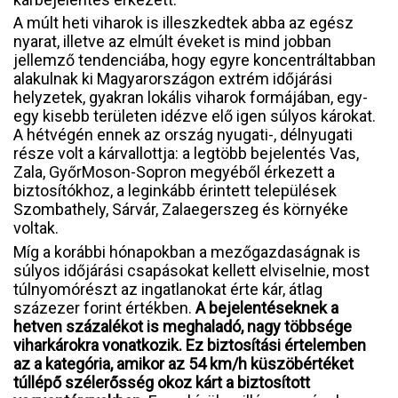
A múlt heti viharok is illeszkedtek abba az egész
nyarat, illetve az elmúlt éveket is mind jobban
jellemző tendenciába, hogy egyre koncentráltabban
alakulnak ki Magyarországon extrém időjárási
helyzetek, gyakran lokális viharok formájában, egy-
egy kisebb területen idézve elő igen súlyos károkat.
A hétvégén ennek az ország nyugati-, délnyugati
része volt a kárvallottja: a legtöbb bejelentés Vas,
Zala, GyőrMoson-Sopron megyéből érkezett a
biztosítókhoz, a leginkább érintett települések
Szombathely, Sárvár, Zalaegerszeg és környéke
voltak.
Míg a korábbi hónapokban a mezőgazdaságnak is
súlyos időjárási csapásokat kellett elviselnie, most
túlnyomórészt az ingatlanokat érte kár, átlag
százezer forint értékben.
A bejelentéseknek a
hetven százalékot is meghaladó, nagy többsége
viharkárokra vonatkozik. Ez biztosítási értelemben
az a kategória, amikor az 54 km/h küszöbértéket
túllépő szélerősség okoz kárt a biztosított