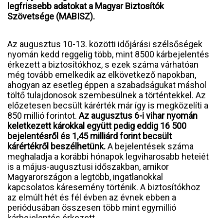
legfrissebb adatokat a Magyar Biztosítók
Szövetsége (MABISZ).
Az augusztus 10-13. közötti időjárási szélsőségek
nyomán kedd reggelig több, mint 8500 kárbejelentés
érkezett a biztosítókhoz, s ezek száma várhatóan
még tovább emelkedik az elkövetkező napokban,
ahogyan az esetleg éppen a szabadságukat máshol
töltő tulajdonosok szembesülnek a történtekkel. Az
előzetesen becsült kárérték már így is megközelíti a
850 millió forintot.
Az augusztus 6-i vihar nyomán
keletkezett károkkal együtt pedig eddig 16 500
bejelentésről és 1,45 milliárd forint becsült
kárértékről beszélhetünk.
A bejelentések száma
meghaladja a korábbi hónapok legviharosabb heteiét
is a május-augusztusi időszakban, amikor
Magyarországon a legtöbb, ingatlanokkal
kapcsolatos káresemény történik. A biztosítókhoz
az elmúlt hét és fél évben az évnek ebben a
periódusában összesen több mint egymillió
kárbejelentés érkezett.