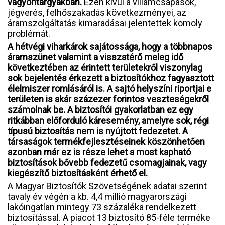
vagyontárgyakban.
Ezen kívül a villámcsapások,
jégverés, felhőszakadás következményei, az
áramszolgáltatás kimaradásai jelentettek komoly
problémát.
A hétvégi viharkárok sajátossága, hogy a többnapos
áramszünet valamint a visszatérő meleg idő
következtében az érintett területekről viszonylag
sok bejelentés érkezett a biztosítókhoz fagyasztott
élelmiszer romlásáról is. A sajtó helyszíni riportjai e
területen is akár százezer forintos veszteségekről
számolnak be. A biztosítói gyakorlatban ez egy
ritkábban előforduló káresemény, amelyre sok, régi
típusú biztosítás nem is nyújtott fedezetet. A
társaságok termékfejlesztéseinek köszönhetően
azonban már ez is része lehet a most kapható
biztosítások bővebb fedezetű csomagjainak, vagy
kiegészítő biztosításként érhető el.
A Magyar Biztosítók Szövetségének adatai szerint
tavaly év végén a kb. 4,4 millió magyarországi
lakóingatlan mintegy 73 százaléka rendelkezett
biztosítással. A piacot 13 biztosító 85-féle terméke