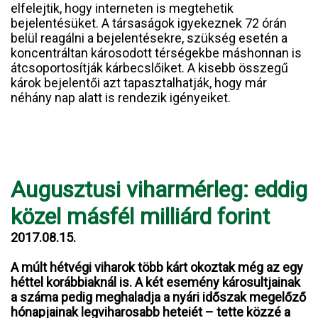
elfelejtik, hogy interneten is megtehetik
bejelentésüket. A társaságok igyekeznek 72 órán
belül reagálni a bejelentésekre, szükség esetén a
koncentráltan károsodott térségekbe máshonnan is
átcsoportosítják kárbecslőiket. A kisebb összegű
károk bejelentői azt tapasztalhatják, hogy már
néhány nap alatt is rendezik igényeiket.
Augusztusi viharmérleg: eddig
közel másfél milliárd forint
2017.08.15.
A múlt hétvégi viharok több kárt okoztak még az egy
héttel korábbiaknál is. A két esemény károsultjainak
a száma pedig meghaladja a nyári időszak megelőző
hónapjainak legviharosabb heteiét – tette közzé a