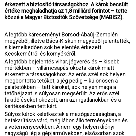
érkezett a biztosító társaságokhoz. A károk becsült
értéke meghaladhatja az 1,8 milliárd forintot – tette
közzé a Magyar Biztosítók Szövetsége (MABISZ).
A legtöbb káreseményt Borsod-Abaúj-Zemplén
megyéből, illetve Bács-Kiskun megyéből jelentették,
s kiemelkedően sok bejelentés érkezett
Kecskemétről és környékéről.
A legtöbb bejelentés vihar, jégverés és – kisebb
mértékben – villámcsapás okozta károk miatt
érkezett a társaságokhoz. Az erős szél sok helyen
megbontotta tetőket, a jég pedig – különösen a
palatetőkben – tett károkat, sok helyen maga a
tetőhéjazat is súlyosan megsérült. Az erős szél
fakidőléseket okozott, ami az ingatlanokban és a
kerítésekben tett kárt.
Súlyos károk keletkeztek a mezőgazdaságban, a
betakarításra váró, még lábon álló terményekben és
a veteményesekben. A nem egy helyen diónyi
nagyságú jég a gépjárművekben, elsősorban azok