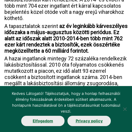
több mint 704 ezer ingatlant ért kárral kapcsolatos
bejelentés közel ötöde volt a nagy erejű viharokhoz
köthető.
A tapasztalatok szerint
az év leginkább kárveszélyes
időszaka a május-augusztus közötti periódus. Ez
alatt az időszak alatt 2010-2014-ben több mint 762
ezer kárt rendeztek a biztosítók, ezek összértéke
megközelítette a 60 milliárd forintot.
A hazai ingatlanok mintegy 72 százaléka rendelkezik
lakásbiztosítással. 2010 óta folyamatos csökkenés
mutatkozott a piacon, ez idő alatt 93 ezerrel
csökkent a biztosított ingatlanok száma. 2014-ben
megállt a lakásbiztosítási állomány zsugorodása,
igaz, a piacon mutatkozó néhány ezres
Kedves Látogató! Tájékoztatjuk, hogy a honlap felhasználói
szerződésszám-növekedés egyelőre csak óvatos
élmény fokozásának érdekében sütiket alkalmazunk. A
bizakodásra adhat okot.
honlapunk használatával ön a tájékoztatásunkat tudomásul
veszi.
Elfogadom
Privacy policy