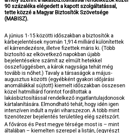
90 százaléka elégedett a kapott szolgáltatással,
tette közzé a Magyar Biztosítók Szövetsége
(MABISZ).
A június 1-15 közötti időszakban a biztosítók a
kárbejelentések nyomán 1,914 milliárd különítettek
el kárrendezésre, illetve fizettek máris ki. (Több
biztosító az elkövetkező napokban újabb
bejelentésekre számít az elmúlt hetekkel
összefüggésben, a károk nagysága tehát még
tovább is nőhet.) Tavaly a társaságok a május-
augusztus közötti (egyébként gyakori időjárási
anomáliákkal sújtott) kiemelt időszakban összesen
közel hatmilliárd forintot fordítottak a
lakásbiztosítással rendelkező ingatlantulajdonosok
kártalanítására. Elmondható tehát, hogy idén igen
intenzíven indult a nyári viharszezon. A több mint
tizenötezer bejelentés területileg elég szétszórt.
A főváros és Pest megye térsége most is – mint
általában – kiemelten szerepel a listán, (egyrészt