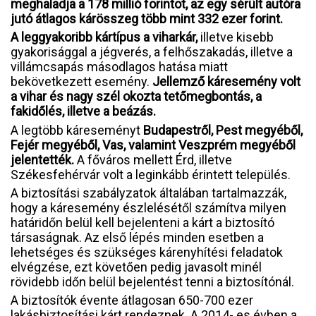
meghaladja a 178 millió forintot, az egy sérült autóra
jutó átlagos kárösszeg több mint 332 ezer forint.
A leggyakoribb kártípus a viharkár,
illetve kisebb
gyakorisággal a jégverés, a felhőszakadás, illetve a
villámcsapás másodlagos hatása miatt
bekövetkezett esemény.
Jellemző káresemény volt
a vihar és nagy szél okozta tetőmegbontás, a
fakidőlés, illetve a beázás.
A legtöbb káreseményt
Budapestről, Pest megyéből,
Fejér megyéből, Vas, valamint Veszprém megyéből
jelentették.
A főváros mellett Érd, illetve
Székesfehérvár volt a leginkább érintett település.
A biztosítási szabályzatok általában tartalmazzák,
hogy a káresemény észlelésétől számítva milyen
határidőn belül kell bejelenteni a kárt a biztosító
társaságnak. Az első lépés minden esetben a
lehetséges és szükséges kárenyhítési feladatok
elvégzése, ezt követően pedig javasolt minél
rövidebb időn belül bejelentést tenni a biztosítónál.
A biztosítók évente átlagosan 650-700 ezer
lakásbiztosítási kárt rendeznek. A 2014- es évben a