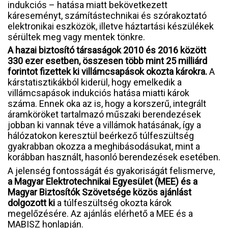
indukciós – hatása miatt bekövetkezett
káreseményt, számítástechnikai és szórakoztató
elektronikai eszközök, illetve háztartási készülékek
sérültek meg vagy mentek tönkre.
A hazai biztosító társaságok 2010 és 2016 között
330 ezer esetben, összesen több mint 25 milliárd
forintot fizettek ki villámcsapások okozta károkra.
A
kárstatisztikákból kiderül, hogy emelkedik a
villámcsapások indukciós hatása miatti károk
száma. Ennek oka az is, hogy a korszerű, integrált
áramköröket tartalmazó műszaki berendezések
jobban ki vannak téve a villámok hatásának, így a
hálózatokon keresztül beérkező túlfeszültség
gyakrabban okozza a meghibásodásukat, mint a
korábban használt, hasonló berendezések esetében.
A jelenség fontosságát és gyakoriságát felismerve,
a Magyar Elektrotechnikai Egyesület (MEE) és a
Magyar Biztosítók Szövetsége közös ajánlást
dolgozott ki
a túlfeszültség okozta károk
megelőzésére. Az ajánlás elérhető a MEE és a
MABISZ honlapján.