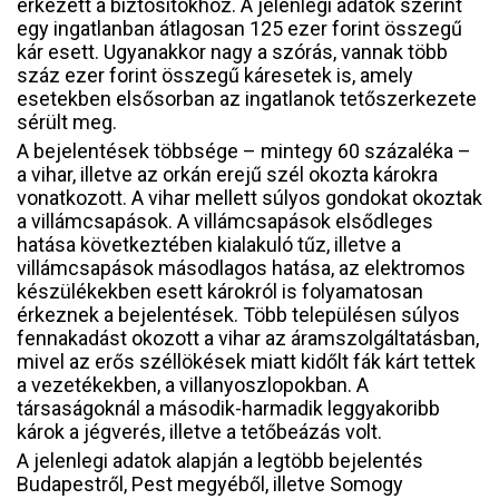
érkezett a biztosítókhoz. A jelenlegi adatok szerint
egy ingatlanban átlagosan 125 ezer forint összegű
kár esett. Ugyanakkor nagy a szórás, vannak több
száz ezer forint összegű káresetek is, amely
esetekben elsősorban az ingatlanok tetőszerkezete
sérült meg.
A bejelentések többsége – mintegy 60 százaléka –
a vihar, illetve az orkán erejű szél okozta károkra
vonatkozott. A vihar mellett súlyos gondokat okoztak
a villámcsapások. A villámcsapások elsődleges
hatása következtében kialakuló tűz, illetve a
villámcsapások másodlagos hatása, az elektromos
készülékekben esett károkról is folyamatosan
érkeznek a bejelentések. Több településen súlyos
fennakadást okozott a vihar az áramszolgáltatásban,
mivel az erős széllökések miatt kidőlt fák kárt tettek
a vezetékekben, a villanyoszlopokban. A
társaságoknál a második-harmadik leggyakoribb
károk a jégverés, illetve a tetőbeázás volt.
A jelenlegi adatok alapján a legtöbb bejelentés
Budapestről, Pest megyéből, illetve Somogy