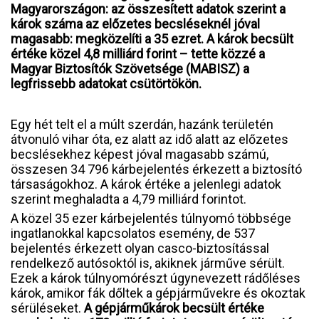
Magyarországon: az összesített adatok szerint a
károk száma az előzetes becsléseknél jóval
magasabb: megközelíti a 35 ezret. A károk becsült
értéke közel 4,8 milliárd forint – tette közzé a
Magyar Biztosítók Szövetsége (MABISZ) a
legfrissebb adatokat csütörtökön.
Egy hét telt el a múlt szerdán, hazánk területén
átvonuló vihar óta, ez alatt az idő alatt az előzetes
becslésekhez képest jóval magasabb számú,
összesen 34 796 kárbejelentés érkezett a biztosító
társaságokhoz. A károk értéke a jelenlegi adatok
szerint meghaladta a 4,79 milliárd forintot.
A közel 35 ezer kárbejelentés túlnyomó többsége
ingatlanokkal kapcsolatos esemény, de 537
bejelentés érkezett olyan casco-biztosítással
rendelkező autósoktól is, akiknek járműve sérült.
Ezek a károk túlnyomórészt úgynevezett rádőléses
károk, amikor fák dőltek a gépjárművekre és okoztak
sérüléseket.
A gépjárműkárok becsült értéke