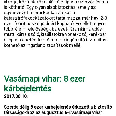
alkotja, közülük közel 40-féle típusú szerződés ma
is köthető. Egy olyan alapbiztosítás, amely az
úgynevezett elemi kockázatokat, a
katasztrófakockázatokat tartalmazza, már havi 2-3
ezer forint összegű díjért kapható. Emellett egyre
többféle – felelősség-, baleset-, áramkimaradás
miatti kárra szóló, kisállatokra vonatkozó, kerékpár
ellopása esetén fizető stb. – kiegészítő biztosítás
köthető az ingatlanbiztosítások mellé.
Vasárnapi vihar: 8 ezer
kárbejelentés
2017.08.10.
Szerda délig 8 ezer kárbejelenés érkezett a biztosító
társaságokhoz az augusztus 6-i, vasárnapi vihar